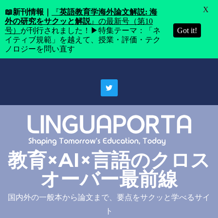
X
📖
新刊情報｜
『
英語教育学海外論文解説: 海
外の研究をサクッと解説
』の最新号（第10
号）
が刊行されました！▶特集テーマ：「ネ
Got it!
イティブ規範」を越えて、授業・評価・テク
ノロジーを問い直す
Skip
to
content
教育×AI×言語のクロス
オーバー最前線
国内外の一般本から論文まで、要点をサクッと学べるサイ
ト