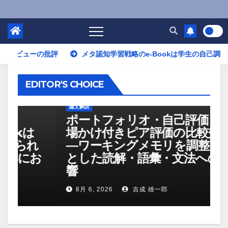
批評
メタ認知学習戦略のe-Bookは学生の自己調整学習を育て
EDITOR'S CHOICE
論文解説
ポートフォリオ・自己評価・足
場かけ付きピア評価の比較効果
れ
―ワーキングメモリを調整変数
お
とした読解・語彙・文法への影
響
8月 6, 2026
吉成 雄一郎