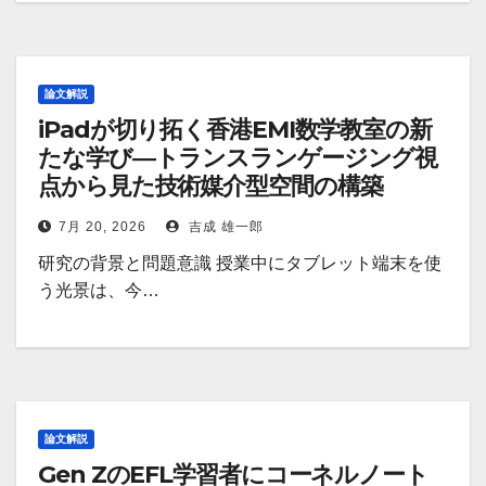
論文解説
iPadが切り拓く香港EMI数学教室の新
たな学び―トランスランゲージング視
点から見た技術媒介型空間の構築
7月 20, 2026
吉成 雄一郎
研究の背景と問題意識 授業中にタブレット端末を使
う光景は、今…
論文解説
Gen ZのEFL学習者にコーネルノート