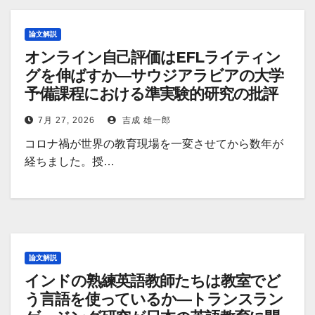
論文解説
オンライン自己評価はEFLライティン
グを伸ばすか―サウジアラビアの大学
予備課程における準実験的研究の批評
7月 27, 2026
吉成 雄一郎
コロナ禍が世界の教育現場を一変させてから数年が
経ちました。授…
論文解説
インドの熟練英語教師たちは教室でど
う言語を使っているか―トランスラン