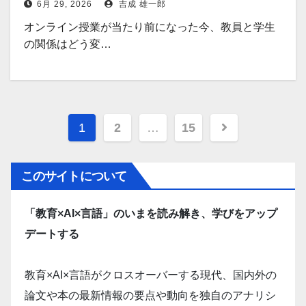
6月 29, 2026
吉成 雄一郎
オンライン授業が当たり前になった今、教員と学生
の関係はどう変…
投
1
2
…
15
稿
の
このサイトについて
ペ
「教育×AI×言語」のいまを読み解き、学びをアップ
ー
デートする
ジ
送
教育×AI×言語がクロスオーバーする現代、国内外の
り
論文や本の最新情報の要点や動向を独自のアナリシ