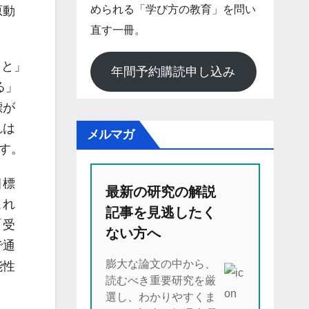
められる「学び方の教育」を問い
原動
直す一冊。
こと」
年間予約購読申し込み
る」
標が
れは
メルマガ
ます。
目標
最新の研究の解説
これ
記事を見逃したく
「受
ない方へ
で通
膨大な論文の中から、
能性
読むべき重要研究を厳
選し、わかりやすくま