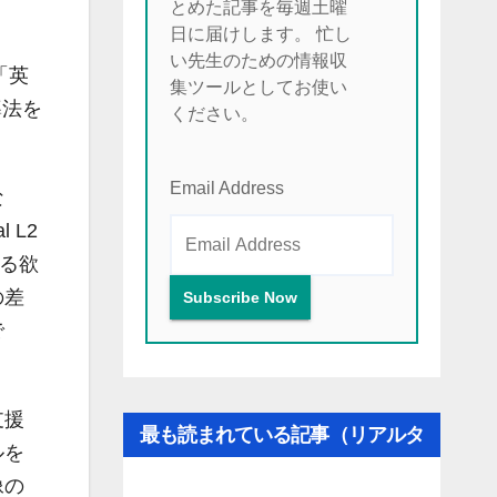
とめた記事を毎週土曜
日に届けします。 忙し
い先生のための情報収
「英
集ツールとしてお使い
導法を
ください。
Email Address
な
 L2
する欲
の差
で
支援
最も読まれている記事（リアルタ
ルを
イム更新）
像の