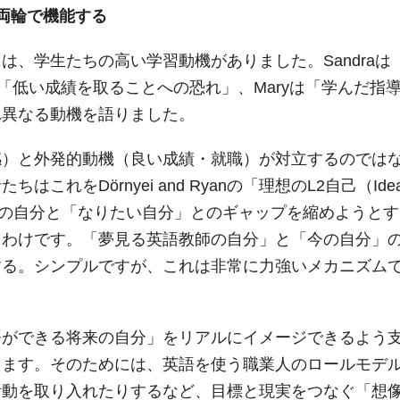
両輪で機能する
、学生たちの高い学習動機がありました。Sandraは
は「低い成績を取ることへの恐れ」、Maryは「学んだ指
れ異なる動機を語りました。
感）と外発的動機（良い成績・就職）が対立するのでは
をDörnyei and Ryanの「理想のL2自己（Ideal
現在の自分と「なりたい自分」とのギャップを縮めようと
うわけです。「夢見る英語教師の自分」と「今の自分」
する。シンプルですが、これは非常に力強いメカニズム
語ができる将来の自分」をリアルにイメージできるよう
えます。そのためには、英語を使う職業人のロールモデ
活動を取り入れたりするなど、目標と現実をつなぐ「想