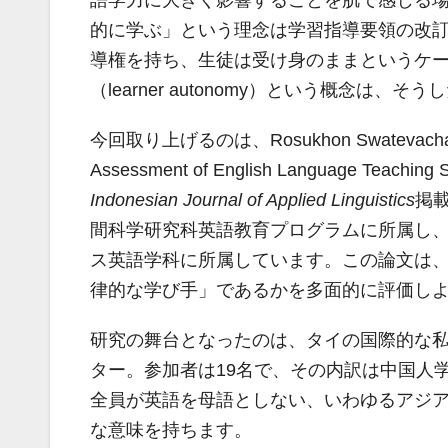
語学力に大きく影響することを肌で感じる
的に学ぶ」という理念は学習指導要領の改
導権を持ち、生徒は受け身のままというケ
（learner autonomy）という概念
今回取り上げるのは、Rosukhon Swatevachark
Assessment of English Language Teaching S
Indonesian Journal of Applied Linguistics
掲載
間科学研究科英語教育プログラムに所属し、Boonm
ス英語学科に所属しています。この論文は
律的な学び手」であるかを多面的に評価し
研究の舞台となったのは、タイの国際的な私立
ター。参加者は19名で、その内訳は中国人学
全員が英語を母語としない、いわゆるアジ
な意味を持ちます。