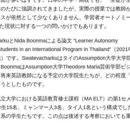
場面が多いはずです。日本の中学・高校でも、「生徒が
訂のたびに強調されてきましたが、実際の授業では教師
ースが依然として少なくありません。学習者オートノミ
は、そうした現状に対する一つの問いかけでもあります。
uとNida Boonmaによる論文 “Learner Autonomy
tudents in an International Program in Thailand”（20
）です。SwatevacharkuはタイのAssumption大学大学
aはAssumption大学Theodore Maria芸術学部ビ
、将来英語教師になる予定の大学院生たちが、どの程度
ようとしたものです。
大学における英語教育修士課程（MA ELT）の第1セ
生15名、ミャンマー人3名、タイ人1名という構成でし
ア系の学生たちです。この点は後述する考察においても