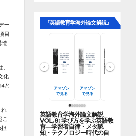
『英語教育学海外論文解説』
的デー
9項目
構造
‹
›
は、
会文化
94と
アマゾン
アマゾン
アマゾン
ア
で見る
で見る
で見る
され
英語教育学海外論文解説
起こ
VOL.8: 学び方を学ぶ英語教
育―学習者自律・メタ認
の担
知・テクノロジー時代の自