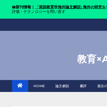
📖
新刊情報｜
『
英語教育学海外論文解説: 海外の研究
評価・テクノロジーを問い直す
Skip
to
content
教育×
HOME
論文解説
書評
過去