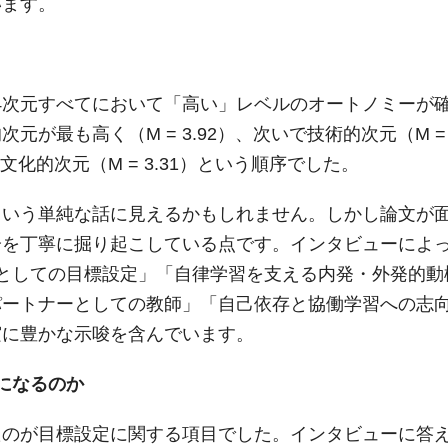
います。
0）で、4次元すべてにおいて「高い」レベルのオートノミーが
が最も高く（M = 3.92）、次いで技術的次元（M =
社会文化的次元（M = 3.31）という順序でした。
という単純な話に見えるかもしれません。しかし論文が
分を丁寧に掘り起こしている点です。インタビューによ
としての目標設定」「自律学習を支える内発・外発的動
パートナーとしての教師」「自己依存と協働学習への志
実に豊かな示唆を含んでいます。
になるのか
たのが目標設定に関する項目でした。インタビューに答