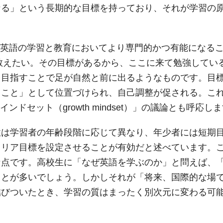
なる」という長期的な目標を持っており、それが学習の
、英語の学習と教育においてより専門的かつ有能になる
で教えたい。その目標があるから、ここに来て勉強してい
を目指すことで足が自然と前に出るようなものです。目
ること」として位置づけられ、自己調整が促される。こ
成長マインドセット（growth mindset）」の議論とも呼応し
性は学習者の年齢段階に応じて異なり、年少者には短期
ャリア目標を設定させることが有効だと述べています。
な点です。高校生に「なぜ英語を学ぶのか」と問えば、
ことが多いでしょう。しかしそれが「将来、国際的な場
結びついたとき、学習の質はまったく別次元に変わる可