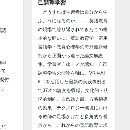
己調整学習
「どうすれば学習者は自分から学
ぶようになるのか」――英語教育
の現場で繰り返されてきたこの根
確認
本的な問いに、英語教育学・応用
言語学・教育心理学の海外最新研
究から正面から迫った論文解説
面白
集。学習者自律・メタ認知・自己
って
調整学習の理論を軸に、VRやAI・
機付
ICTを活用した最新の実践事例ま
向」
で37本の論文を収録。文化的・状
況的制約、自己効力感、方略指導
の効果、テクノロジー環境におけ
る教師の足場かけなど多角的な視
点から、これからの英語教育に求
えた