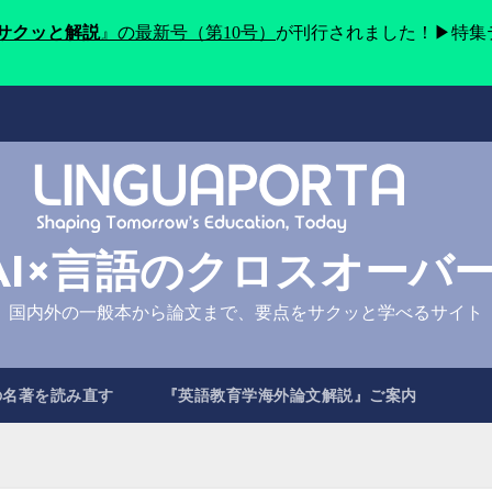
をサクッと解説
』の最新号（第10号）
が刊行されました！▶特集
AI×言語のクロスオーバ
国内外の一般本から論文まで、要点をサクッと学べるサイト
の名著を読み直す
『英語教育学海外論文解説』ご案内