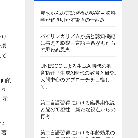
赤ちゃんの言語習得の秘密 – 脳科
学が解き明かす驚きの仕組み
バイリンガリズムが脳と認知機能
なり
に与える影響 – 言語学習がもたら
育環
す思わぬ恩恵
れて
UNESCOによる生成AI時代の教
育指針『生成AI時代の教育と研究:
人間中心のアプローチを目指し
全面的
て』
。互
、示
第二言語習得における臨界期仮説
と脳の可塑性 – 新たな視点からの
再考
つ
。著
第二言語習得における年齢効果の