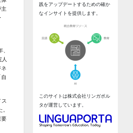
主体
践をアップデートするための確か
が主
なインサイトを提供します。
ー
21年、
院人
ジネ
「自
このサイトは株式会社リンガポル
メス
タが運営しています。
た。
重要