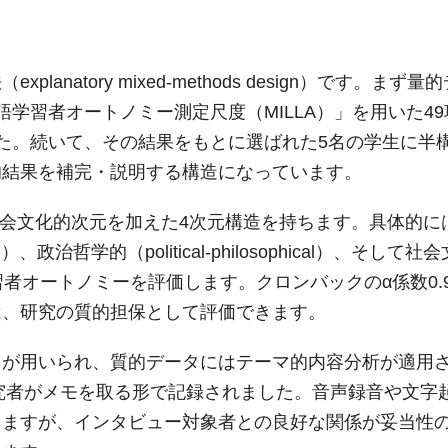
natory mixed-methods design）です。まず量
言語学習者オートノミー測定尺度（MILLA）」を用いた4
た。続いて、その結果をもとに選ばれた5名の学生に半
的結果を補完・説明する構造になっています。
ordの社会文化的次元を加えた4次元構造を持ちます。具体的に
al）、政治哲学的（political-philosophical）、そして社
から学習者オートノミーを評価します。クロンバックのα係数0.
は、研究の質的担保として評価できます。
）が用いられ、質的データにはテーマ的内容分析が適用
研究者がメモを取る形で記録されました。音声録音や文字
りますが、インタビュー対象者との良好な関係が妥当性