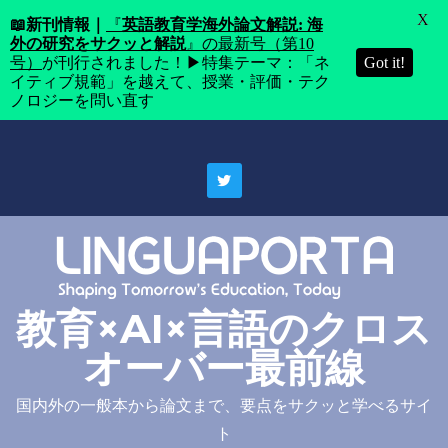
X
📖
新刊情報｜
『
英語教育学海外論文解説: 海
外の研究をサクッと解説
』の最新号（第10
号）
が刊行されました！▶特集テーマ：「ネ
Got it!
イティブ規範」を越えて、授業・評価・テク
ノロジーを問い直す
Skip
to
content
教育×AI×言語のクロス
オーバー最前線
国内外の一般本から論文まで、要点をサクッと学べるサイ
ト