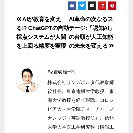
投
AIが教育を変え
AI革命の次なるス
稿
る!? ChatGPTの自動
テージ:「認知AI」
採点システムが人間
の台頭が人工知能
ナ
を上回る精度を実現
の未来を変える
ビ
ゲ
ー
By
吉成 雄一郎
シ
株式会社リンガポルタ代表取締
ョ
役社長。東京電機大学教授、東
ン
海大学教授を経て現職。コロン
ビア大学大学院ティーチャーズ
カレッジ（英語教授法）、信州
大学大学院工学研究科（情報工