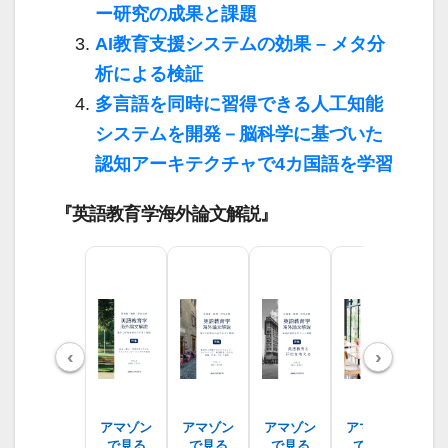
ー研究の成果と課題
AI教育支援システムの効果 – メタ分
析による検証
多言語を同時に習得できる人工知能
システムを開発－脳科学に基づいた
認知アーキテクチャで4カ国語を学習
『英語教育学海外論文解説』
‹
›
アマゾン
アマゾン
アマゾン
アマゾン
ア
で見る
で見る
で見る
で見る
で