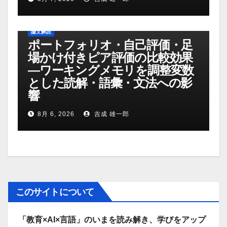
論文解説
ポートフォリオ・自己評価・足
場かけ付きピア評価の比較効果
―ワーキングメモリを調整変数
とした読解・語彙・文法への影
響
8月 6, 2026
吉成 雄一郎
このサイトについて
「教育×AI×言語」のいまを読み解き、学びをアップ