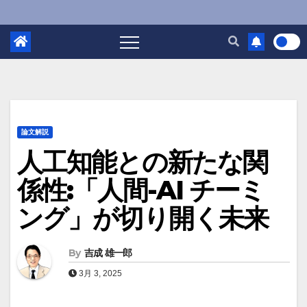
論文解説
人工知能との新たな関
係性:「人間-AI チーミ
ング」が切り開く未来
By
吉成 雄一郎
3月 3, 2025