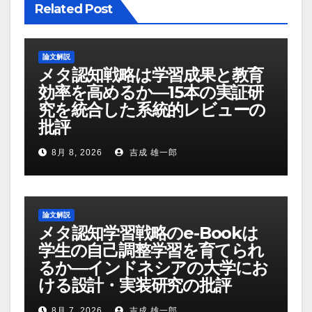
Related Post
論文解説
メタ認知戦略は学習成果と教育
効率を高めるか―15本の実証研
究を統合した系統的レビューの
批評
8月 8, 2026
吉成 雄一郎
論文解説
メタ認知学習戦略のe-Bookは
学生の自己調整学習を育てられ
るか―インドネシアの大学にお
ける設計・実装研究の批評
8月 7, 2026
吉成 雄一郎