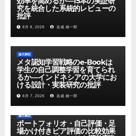
効率を高めるか―15本の実証研
究を統合した系統的レビューの
批評
8月 8, 2026
吉成 雄一郎
論文解説
メタ認知学習戦略のe-Bookは
学生の自己調整学習を育てられ
るか―インドネシアの大学にお
ける設計・実装研究の批評
8月 7, 2026
吉成 雄一郎
論文解説
ポートフォリオ・自己評価・足
場かけ付きピア評価の比較効果