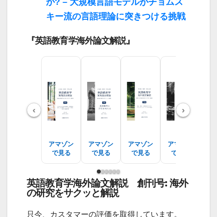
か? – 大規模言語モデルがチョムス
キー流の言語理論に突きつける挑戦
『英語教育学海外論文解説』
‹
›
アマゾン
アマゾン
アマゾン
アマゾン
ア
で見る
で見る
で見る
で見る
で
英語教育学海外論文解説 創刊号: 海外
の研究をサクッと解説
只今、カスタマーの評価を取得しています。