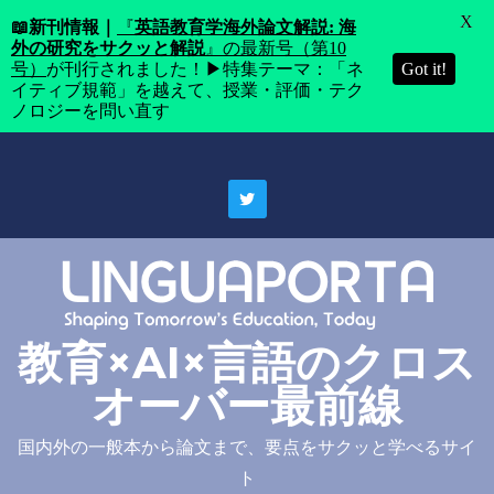
X
📖
新刊情報｜
『
英語教育学海外論文解説: 海
外の研究をサクッと解説
』の最新号（第10
号）
が刊行されました！▶特集テーマ：「ネ
Got it!
イティブ規範」を越えて、授業・評価・テク
ノロジーを問い直す
Skip
to
content
教育×AI×言語のクロス
オーバー最前線
国内外の一般本から論文まで、要点をサクッと学べるサイ
ト