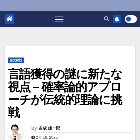
論文解説
言語獲得の謎に新たな
視点 – 確率論的アプロ
ーチが伝統的理論に挑
戦
By
吉成 雄一郎
2月 16, 2025