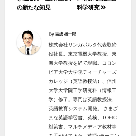
ナ
の新たな知見
科学研究
ビ
ゲ
ー
By
吉成 雄一郎
シ
株式会社リンガポルタ代表取締
ョ
役社長。東京電機大学教授、東
ン
海大学教授を経て現職。コロン
ビア大学大学院ティーチャーズ
カレッジ（英語教授法）、信州
大学大学院工学研究科（情報工
学）修了。専門は英語教授法、
英語教育システム開発。 さまざ
まな英語学習書、英検、TOEIC
対策書、マルチメディア教材等
を手がけてきた。英語eラーニン