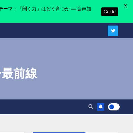
X
テーマ：「聞く力」はどう育つか ― 音声知
Got it!
ー最前線