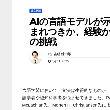
論文解説
AIの言語モデルが示
まれつきか、経験
の挑戦
By
吉成 雄一郎
6月 11, 2025
言語学習において、文法は生得的なものか
語学者や認知科学者を悩ませてきました。Pablo Contr
McLachlan氏、Morten H. Christiansen氏によ