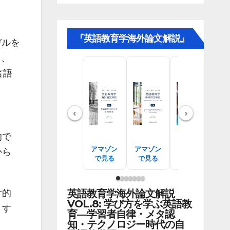
『英語教育学海外論文解説』
デルを
し、
言語
‹
›
的で
アマゾン
アマゾン
アマゾン
ア
から
で見る
で見る
で見る
英語教育学海外論文解説
片的
VOL.8: 学び方を学ぶ英語教
とす
育―学習者自律・メタ認
知・テクノロジー時代の自