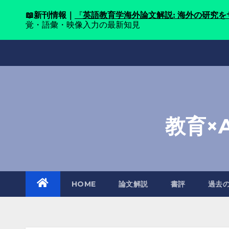
📖
新刊情報｜
『
英語教育学海外論文解説: 海外の研究
覚・語彙・映像入力の最新知見
Skip
to
content
教育×
HOME
論文解説
書評
過去