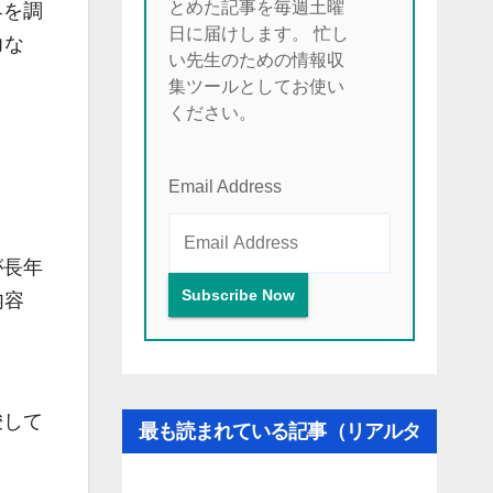
とめた記事を毎週土曜
界を調
日に届けします。 忙し
力な
い先生のための情報収
集ツールとしてお使い
ください。
Email Address
が長年
内容
唆して
最も読まれている記事（リアルタ
イム更新）