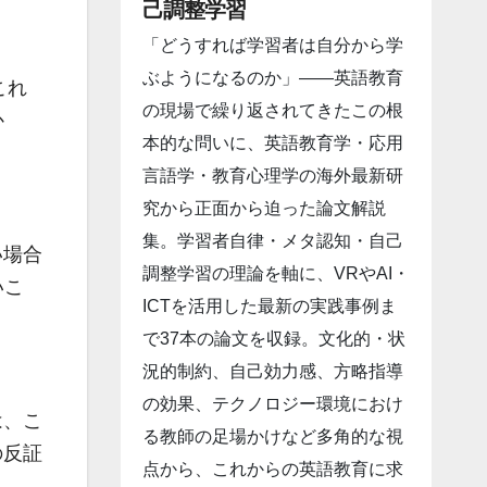
己調整学習
「どうすれば学習者は自分から学
ぶようになるのか」――英語教育
これ
の現場で繰り返されてきたこの根
か
本的な問いに、英語教育学・応用
言語学・教育心理学の海外最新研
究から正面から迫った論文解説
集。学習者自律・メタ認知・自己
い場合
調整学習の理論を軸に、VRやAI・
いこ
ICTを活用した最新の実践事例ま
で37本の論文を収録。文化的・状
況的制約、自己効力感、方略指導
の効果、テクノロジー環境におけ
は、こ
る教師の足場かけなど多角的な視
の反証
点から、これからの英語教育に求