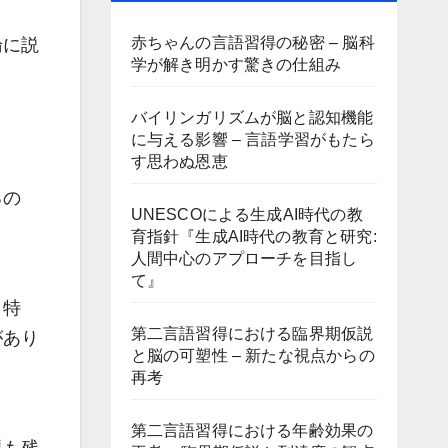
赤ちゃんの言語習得の秘密 – 脳科
論に説
学が解き明かす驚きの仕組み
バイリンガリズムが脳と認知機能
に与える影響 – 言語学習がもたら
す思わぬ恩恵
るの
UNESCOによる生成AI時代の教
育指針『生成AI時代の教育と研究:
人間中心のアプローチを目指し
て』
。特
第二言語習得における臨界期仮説
があり
と脳の可塑性 – 新たな視点からの
再考
第二言語習得における年齢効果の