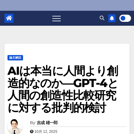
論文解説
AIは本当に人間より創
造的なのか―GPT-4と
人間の創造性比較研究
に対する批判的検討
By
吉成 雄一郎
10月 12, 2025