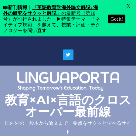
X
📖
新刊情報｜
『
英語教育学海外論文解説: 海
外の研究をサクッと解説
』の最新号（第10
号）
が刊行されました！▶特集テーマ：「ネ
Got it!
イティブ規範」を越えて、授業・評価・テク
ノロジーを問い直す
Skip
to
content
教育×AI×言語のクロス
オーバー最前線
国内外の一般本から論文まで、要点をサクッと学べるサイ
ト