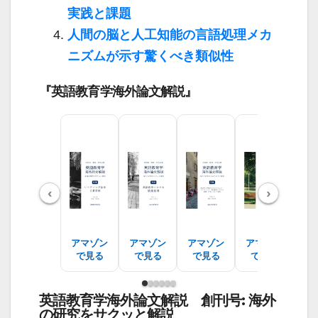
実践と課題
人間の脳と人工知能の言語処理メカ
ニズムが示す驚くべき類似性
『英語教育学海外論文解説』
‹
›
アマゾン
アマゾン
アマゾン
アマゾン
ア
で見る
で見る
で見る
で見る
で
英語教育学海外論文解説 創刊号: 海外
の研究をサクッと解説