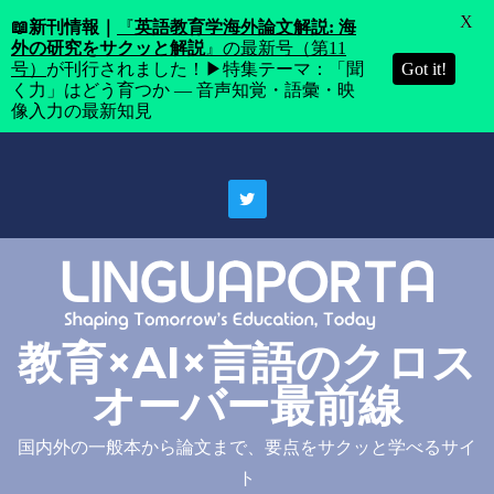
X
📖
新刊情報｜
『
英語教育学海外論文解説: 海
外の研究をサクッと解説
』の最新号（第11
号）
が刊行されました！▶特集テーマ：「聞
Got it!
く力」はどう育つか ― 音声知覚・語彙・映
像入力の最新知見
Skip
to
content
教育×AI×言語のクロス
オーバー最前線
国内外の一般本から論文まで、要点をサクッと学べるサイ
ト