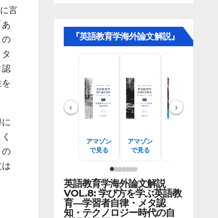
単に言
「あ
『英語教育学海外論文解説』
この
メタ
タ認
性を
‹
›
導に
きく
アマゾン
アマゾン
アマゾン
ア
で見る
で見る
で見る
うの
文は
英語教育学海外論文解説
VOL.8: 学び方を学ぶ英語教
育―学習者自律・メタ認
知・テクノロジー時代の自