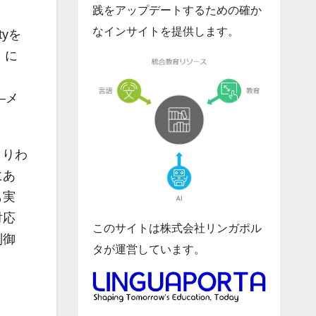
践をアップデートするための確か
なインサイトを提供します。
tyを
1）に
成―メ
とりわ
にあ
も実
対応
このサイトは株式会社リンガポル
制御
タが運営しています。