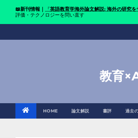
📖
新刊情報｜
『
英語教育学海外論文解説: 海外の研究
評価・テクノロジーを問い直す
Skip
to
content
教育×
HOME
論文解説
書評
過去