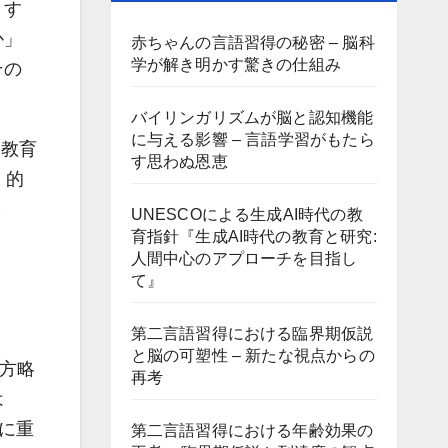
りす
か」
赤ちゃんの言語習得の秘密 – 脳科
学が解き明かす驚きの仕組み
その
バイリンガリズムが脳と認知機能
に与える影響 – 言語学習がもたら
）教育
す思わぬ恩恵
）的
ま
UNESCOによる生成AI時代の教
育指針『生成AI時代の教育と研究:
人間中心のアプローチを目指し
て』
第二言語習得における臨界期仮説
と脳の可塑性 – 新たな視点からの
、方略
再考
は
かに重
第二言語習得における年齢効果の