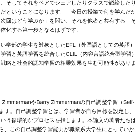
と、そしてそれをペアでシェアしたりクラスで議論した
要だということになります。「今日の授業で何を学んだ
「次回はどう学ぶか」を問い、それを他者と共有する。
具体化する第一歩となるはずです。
い学部の学生を対象としたEFL（外国語としての英語
学習と英語学習を統合したCLIL（内容言語統合型学習
知戦略と社会的認知学習の相乗効果を生む可能性があり
mermanやBarry Zimmermanの自己調整学習（Self-
く関連しています。自己調整学習とは、学習者が自ら目標を設定し
という循環的なプロセスを指します。本論文の著者たち
を引用しながら、この自己調整学習能力が職業系大学生にとってい