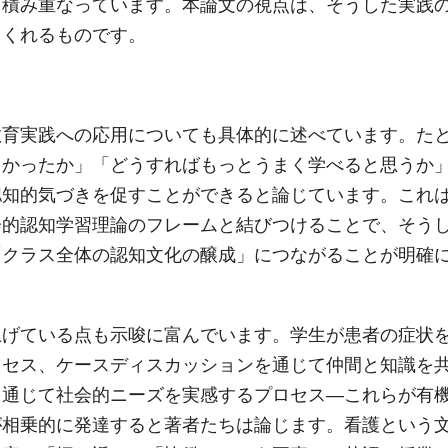
も積み重なっています。本論文の視点は、そうした実践
てくれるものです。
教育実践への応用についても具体的に述べています。た
しかったか」「どうすればもっとうまく学べると思うか
認知的気づきを促すことができると論じています。これ
会的認知学習理論のフレームと結びつけることで、そう
「クラス全体の認知文化の醸成」につながることが明確
上げている点も示唆に富んでいます。学生が患者の症状
ロセス、ケースディスカッションを通じて仲間と知識を
を通じて社会的ニーズを実感するプロセス―これらが有
が相乗的に発達すると著者たちは論じます。看護という