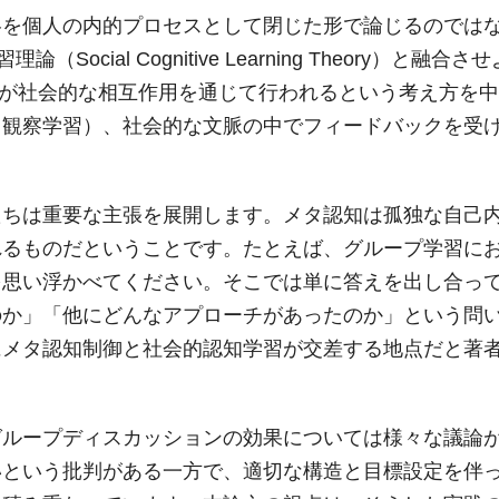
略を個人の内的プロセスとして閉じた形で論じるのでは
（Social Cognitive Learning Theory）と融合さ
学習が社会的な相互作用を通じて行われるという考え方を
（観察学習）、社会的な文脈の中でフィードバックを受
たちは重要な主張を展開します。メタ認知は孤独な自己
れるものだということです。たとえば、グループ学習に
を思い浮かべてください。そこでは単に答えを出し合っ
のか」「他にどんなアプローチがあったのか」という問
にメタ認知制御と社会的認知学習が交差する地点だと著
グループディスカッションの効果については様々な議論
いという批判がある一方で、適切な構造と目標設定を伴