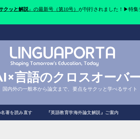
をサクッと解説
』の最新号（第10号）
が刊行されました！▶特集
AI×言語のクロスオーバ
国内外の一般本から論文まで、要点をサクッと学べるサイト
の名著を読み直す
『英語教育学海外論文解説』ご案内