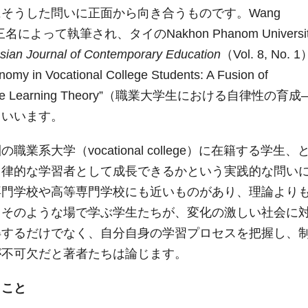
そうした問いに正面から向き合うものです。Wang
rikhaoの三名によって執筆され、タイのNakhon Phanom Universi
sian Journal of Contemporary Education
（Vol. 8, No. 
Vocational College Students: A Fusion of
l Cognitive Learning Theory”（職業大学生における自律性の育
といいます。
大学（vocational college）に在籍する学生、
自律的な学習者として成長できるかという実践的な問い
専門学校や高等専門学校にも近いものがあり、理論より
。そのような場で学ぶ学生たちが、変化の激しい社会に
得するだけでなく、自分自身の学習プロセスを把握し、
が不可欠だと著者たちは論じます。
うこと