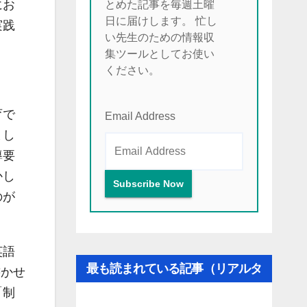
にお
とめた記事を毎週土曜
日に届けします。 忙し
実践
い先生のための情報収
集ツールとしてお使い
ください。
育で
Email Address
まし
導要
かし
のが
英語
最も読まれている記事（リアルタ
書かせ
「制
イム更新）