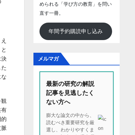
の
められる「学び方の教育」を問い
直す一冊。
年間予約購読申し込み
とえ
」と
メルマガ
は決
した
にな
最新の研究の解説
記事を見逃したく
を観
ない方へ
共有
膨大な論文の中から、
機的
読むべき重要研究を厳
文脈
選し、わかりやすくま