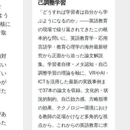
己調整学習
な
「どうすれば学習者は自分から学
せよう
ぶようになるのか」――英語教育
中核に
の現場で繰り返されてきたこの根
け取
本的な問いに、英語教育学・応用
言語学・教育心理学の海外最新研
究から正面から迫った論文解説
内対
集。学習者自律・メタ認知・自己
おい
調整学習の理論を軸に、VRやAI・
てい
ICTを活用した最新の実践事例ま
いが
で37本の論文を収録。文化的・状
者た
況的制約、自己効力感、方略指導
の効果、テクノロジー環境におけ
があ
る教師の足場かけなど多角的な視
った
点から、これからの英語教育に求