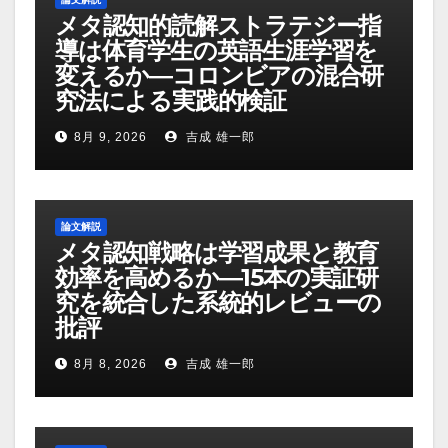
メタ認知的読解ストラテジー指
導は体育学生の英語生涯学習を
変えるか―コロンビアの混合研
究法による実践的検証
8月 9, 2026
吉成 雄一郎
論文解説
メタ認知戦略は学習成果と教育
効率を高めるか―15本の実証研
究を統合した系統的レビューの
批評
8月 8, 2026
吉成 雄一郎