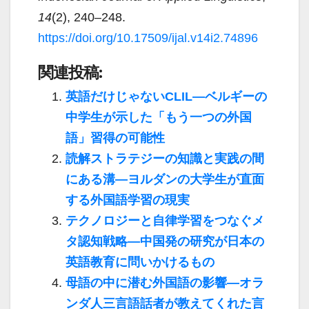
14
(2), 240–248.
https://doi.org/10.17509/ijal.v14i2.74896
関連投稿:
英語だけじゃないCLIL―ベルギーの
中学生が示した「もう一つの外国
語」習得の可能性
読解ストラテジーの知識と実践の間
にある溝―ヨルダンの大学生が直面
する外国語学習の現実
テクノロジーと自律学習をつなぐメ
タ認知戦略―中国発の研究が日本の
英語教育に問いかけるもの
母語の中に潜む外国語の影響―オラ
ンダ人三言語話者が教えてくれた言