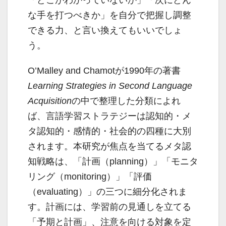
「どこがわかっていないか」「次にどん
な手を打つべきか」を自分で把握し調整
できる力、と言い換えてもいいでしょ
う。
O’Malley and Chamotが1990年の著書
Learning Strategies in Second Language
Acquisition
の中で整理した分類によれ
ば、言語学習ストラテジーは認知的・メ
タ認知的・感情的・社会的の四種に大別
されます。本研究が焦点を当てるメタ認
知戦略は、「計画（planning）」「モニタ
リング（monitoring）」「評価
（evaluating）」の三つに細分化されま
す。計画には、学習前の見通しを立てる
「予期と計画」、注意を向ける対象を定