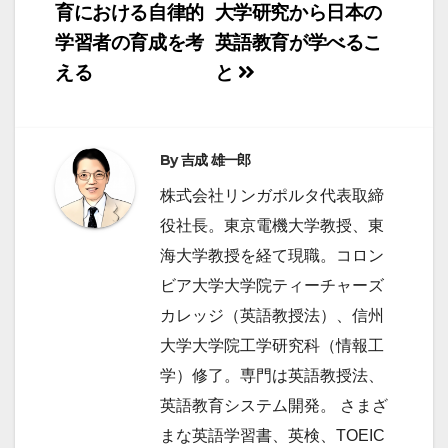
育における自律的
大学研究から日本の
ビ
学習者の育成を考
英語教育が学べるこ
ゲ
える
と
ー
シ
ョ
By
吉成 雄一郎
ン
株式会社リンガポルタ代表取締
役社長。東京電機大学教授、東
海大学教授を経て現職。コロン
ビア大学大学院ティーチャーズ
カレッジ（英語教授法）、信州
大学大学院工学研究科（情報工
学）修了。専門は英語教授法、
英語教育システム開発。 さまざ
まな英語学習書、英検、TOEIC