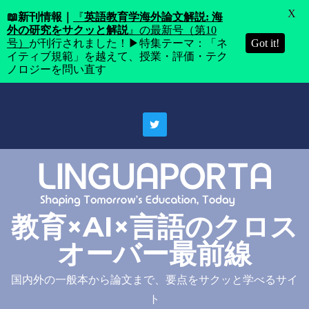
X
📖
新刊情報｜
『
英語教育学海外論文解説: 海
外の研究をサクッと解説
』の最新号（第10
号）
が刊行されました！▶特集テーマ：「ネ
Got it!
イティブ規範」を越えて、授業・評価・テク
ノロジーを問い直す
Skip
to
content
教育×AI×言語のクロス
オーバー最前線
国内外の一般本から論文まで、要点をサクッと学べるサイ
ト