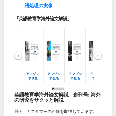
語処理の実像
『英語教育学海外論文解説』
‹
›
アマゾン
アマゾン
アマゾン
アマゾン
ア
で見る
で見る
で見る
で見る
で
英語教育学海外論文解説 創刊号: 海外
の研究をサクッと解説
只今、カスタマーの評価を取得しています。