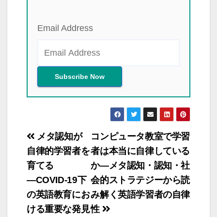
Email Address
投
メタ認知が
コンピュータ教室で学習
稿
自律的学習者を
者は本当に自律している
育てる
か―メタ認知・認知・社
ナ
―COVID-19下
会的ストラテジーから読
ビ
の英語教育にお
み解く英語学習者の自律
ゲ
ける重要な発見
性