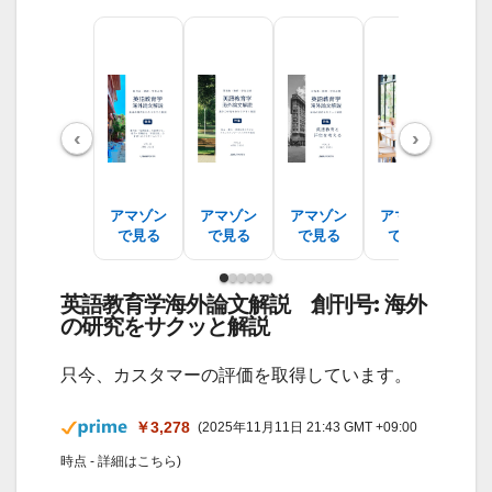
‹
›
アマゾン
アマゾン
アマゾン
アマゾン
ア
で見る
で見る
で見る
で見る
で
英語教育学海外論文解説 創刊号: 海外
の研究をサクッと解説
只今、カスタマーの評価を取得しています。
￥3,278
(2025年11月11日 21:43 GMT +09:00
時点 -
詳細はこちら
)