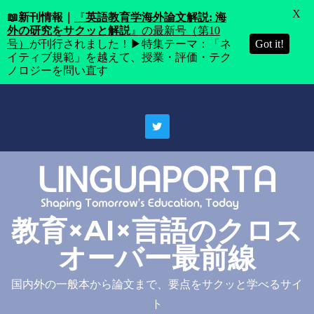
X
📖
新刊情報｜
『
英語教育学海外論文解説: 海
外の研究をサクッと解説
』の最新号（第10
号）
が刊行されました！▶特集テーマ：「ネ
Got it!
イティブ規範」を越えて、授業・評価・テク
ノロジーを問い直す
Skip
to
content
教育×AI×言語のクロス
オーバー最前線
国内外の一般本から論文まで、要点をサクッと学べるサイ
ト