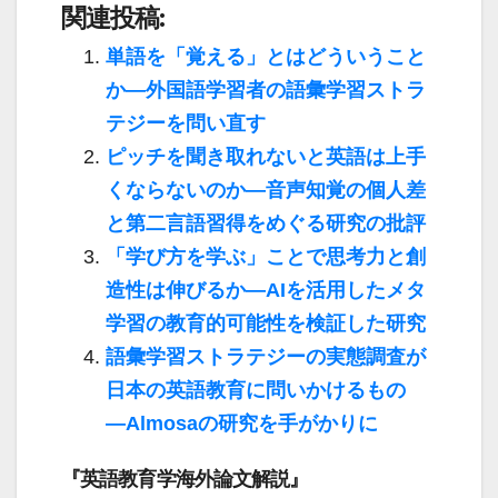
関連投稿:
単語を「覚える」とはどういうこと
か―外国語学習者の語彙学習ストラ
テジーを問い直す
ピッチを聞き取れないと英語は上手
くならないのか―音声知覚の個人差
と第二言語習得をめぐる研究の批評
「学び方を学ぶ」ことで思考力と創
造性は伸びるか―AIを活用したメタ
学習の教育的可能性を検証した研究
語彙学習ストラテジーの実態調査が
日本の英語教育に問いかけるもの
―Almosaの研究を手がかりに
『英語教育学海外論文解説』