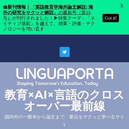
X
📖
新刊情報｜
『
英語教育学海外論文解説: 海
外の研究をサクッと解説
』の最新号（第10
号）
が刊行されました！▶特集テーマ：「ネ
Got it!
イティブ規範」を越えて、授業・評価・テク
ノロジーを問い直す
Skip
to
content
教育×AI×言語のクロス
オーバー最前線
国内外の一般本から論文まで、要点をサクッと学べるサイ
ト