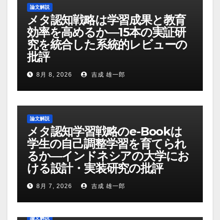
論文解説
メタ認知戦略は学習成果と教育
効率を高めるか―15本の実証研
究を統合した系統的レビューの
批評
8月 8, 2026
吉成 雄一郎
論文解説
メタ認知学習戦略のe-Bookは
学生の自己調整学習を育てられ
るか―インドネシアの大学にお
ける設計・実装研究の批評
8月 7, 2026
吉成 雄一郎
論文解説