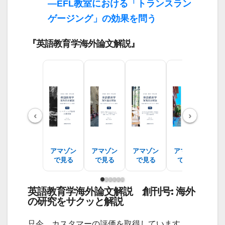
―EFL教室における「トランスラン
ゲージング」の効果を問う
『英語教育学海外論文解説』
‹
›
アマゾン
アマゾン
アマゾン
アマゾン
ア
で見る
で見る
で見る
で見る
で
英語教育学海外論文解説 創刊号: 海外
の研究をサクッと解説
只今、カスタマーの評価を取得しています。