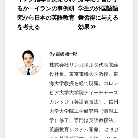
ナ
るか―イランの事例研
学生の外国語語
ビ
究から日本の英語教育
彙習得に与える
ゲ
を考える
効果
ー
シ
ョ
By
吉成 雄一郎
ン
株式会社リンガポルタ代表取締
役社長。東京電機大学教授、東
海大学教授を経て現職。コロン
ビア大学大学院ティーチャーズ
カレッジ（英語教授法）、信州
大学大学院工学研究科（情報工
学）修了。専門は英語教授法、
英語教育システム開発。 さまざ