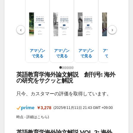
‹
›
アマゾン
アマゾン
アマゾン
アマゾン
ア
で見る
で見る
で見る
で見る
で
英語教育学海外論文解説 創刊号: 海外
の研究をサクッと解説
只今、カスタマーの評価を取得しています。
￥3,278
(2025年11月11日 21:43 GMT +09:00
時点 -
詳細はこちら
)
英語教育学海外論文解説 VOL.2: 海外