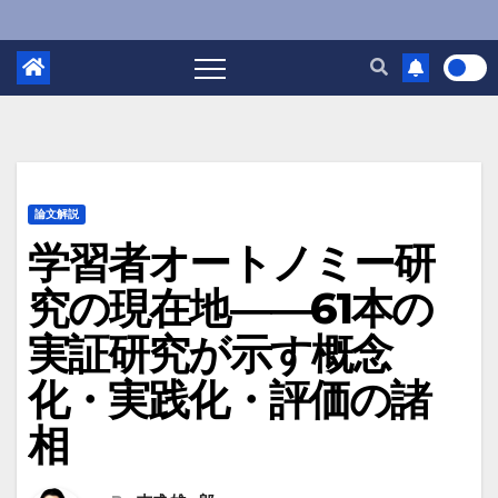
論文解説
学習者オートノミー研
究の現在地――61本の
実証研究が示す概念
化・実践化・評価の諸
相