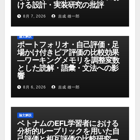
ける設計・実装研究の批評
8月 7, 2026
吉成 雄一郎
論文解説
ポートフォリオ・自己評価・足
場かけ付きピア評価の比較効果
―ワーキングメモリを調整変数
とした読解・語彙・文法への影
響
8月 6, 2026
吉成 雄一郎
論文解説
ベトナムのEFL学習者における
分析的ルーブリックを用いた自
己評価と相互評価の比較研究―