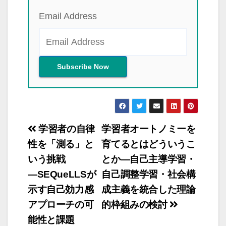
Email Address
投
学習者の自律
学習者オートノミーを
稿
性を「測る」と
育てるとはどういうこ
いう挑戦
とか―自己主導学習・
ナ
―SEQueLLSが
自己調整学習・社会構
ビ
示す自己効力感
成主義を統合した理論
ゲ
アプローチの可
的枠組みの検討
ー
能性と課題