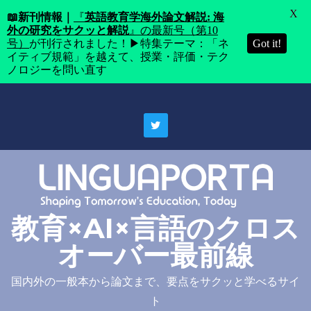
X
📖
新刊情報｜
『
英語教育学海外論文解説: 海
外の研究をサクッと解説
』の最新号（第10
号）
が刊行されました！▶特集テーマ：「ネ
Got it!
イティブ規範」を越えて、授業・評価・テク
ノロジーを問い直す
Skip
to
content
教育×AI×言語のクロス
オーバー最前線
国内外の一般本から論文まで、要点をサクッと学べるサイ
ト