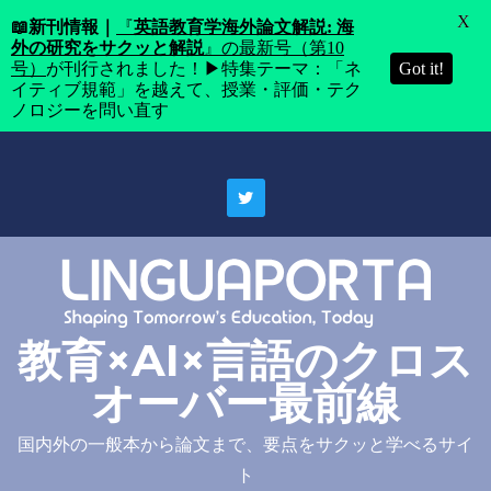
X
📖
新刊情報｜
『
英語教育学海外論文解説: 海
外の研究をサクッと解説
』の最新号（第10
号）
が刊行されました！▶特集テーマ：「ネ
Got it!
イティブ規範」を越えて、授業・評価・テク
ノロジーを問い直す
Skip
to
content
教育×AI×言語のクロス
オーバー最前線
国内外の一般本から論文まで、要点をサクッと学べるサイ
ト