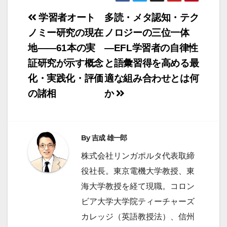
投
学習者オート
多読・メタ認知・テク
稿
ノミー研究の現在
ノロジーの三位一体
地――61本の実
―EFL学習者の自律性
ナ
証研究が示す概念
と語彙習得を高める最
ビ
化・実践化・評価
適な組み合わせとは何
ゲ
の諸相
か
ー
シ
ョ
By
吉成 雄一郎
ン
株式会社リンガポルタ代表取締
役社長。東京電機大学教授、東
海大学教授を経て現職。コロン
ビア大学大学院ティーチャーズ
カレッジ（英語教授法）、信州