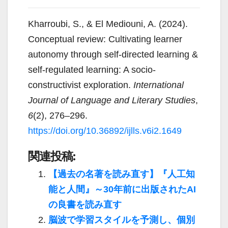
Kharroubi, S., & El Mediouni, A. (2024).
Conceptual review: Cultivating learner
autonomy through self-directed learning &
self-regulated learning: A socio-
constructivist exploration.
International
Journal of Language and Literary Studies
,
6
(2), 276–296.
https://doi.org/10.36892/ijlls.v6i2.1649
関連投稿:
【過去の名著を読み直す】『人工知
能と人間』～30年前に出版されたAI
の良書を読み直す
脳波で学習スタイルを予測し、個別