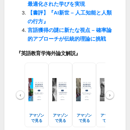
最適化された学びを実現
【書評】『AI新世 – 人工知能と人類
の行方』
言語獲得の謎に新たな視点 – 確率論
的アプローチが伝統的理論に挑戦
『英語教育学海外論文解説』
‹
›
アマゾン
アマゾン
アマゾン
アマゾン
ア
で見る
で見る
で見る
で見る
で