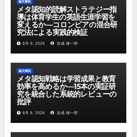
論文解説
メタ認知的読解ストラテジー指
導は体育学生の英語生涯学習を
変えるか―コロンビアの混合研
究法による実践的検証
8月 9, 2026
吉成 雄一郎
論文解説
メタ認知戦略は学習成果と教育
効率を高めるか―15本の実証研
究を統合した系統的レビューの
批評
8月 8, 2026
吉成 雄一郎