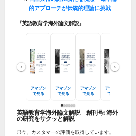
的アプローチが伝統的理論に挑戦
『英語教育学海外論文解説』
‹
›
アマゾン
アマゾン
アマゾン
アマゾン
ア
で見る
で見る
で見る
で見る
で
英語教育学海外論文解説 創刊号: 海外
の研究をサクッと解説
只今、カスタマーの評価を取得しています。