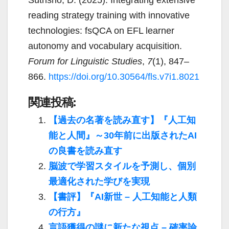
Sutrisno, D. (2025). Integrating extensive
reading strategy training with innovative
technologies: fsQCA on EFL learner
autonomy and vocabulary acquisition.
Forum for Linguistic Studies
,
7
(1), 847–
866.
https://doi.org/10.30564/fls.v7i1.8021
関連投稿:
【過去の名著を読み直す】『人工知
能と人間』～30年前に出版されたAI
の良書を読み直す
脳波で学習スタイルを予測し、個別
最適化された学びを実現
【書評】『AI新世 – 人工知能と人類
の行方』
言語獲得の謎に新たな視点 – 確率論