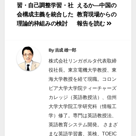
習・自己調整学習・社
えるか―中国の
ビ
会構成主義を統合した
教育現場からの
ゲ
理論的枠組みの検討
報告を読む
ー
シ
ョ
By
吉成 雄一郎
ン
株式会社リンガポルタ代表取締
役社長。東京電機大学教授、東
海大学教授を経て現職。コロン
ビア大学大学院ティーチャーズ
カレッジ（英語教授法）、信州
大学大学院工学研究科（情報工
学）修了。専門は英語教授法、
英語教育システム開発。 さまざ
まな英語学習書、英検、TOEIC