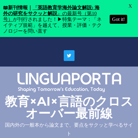
X
📖
新刊情報｜
『
英語教育学海外論文解説: 海
外の研究をサクッと解説
』の最新号（第10
号）
が刊行されました！▶特集テーマ：「ネ
Got it!
イティブ規範」を越えて、授業・評価・テク
ノロジーを問い直す
Skip
to
content
教育×AI×言語のクロス
オーバー最前線
国内外の一般本から論文まで、要点をサクッと学べるサイ
ト