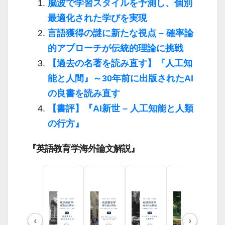
脳波で学習スタイルを予測し、個別
最適化された学びを実現
言語獲得の謎に新たな視点 – 確率論
的アプローチが伝統的理論に挑戦
【過去の名著を読み直す】『人工知
能と人間』～30年前に出版されたAI
の良書を読み直す
【書評】『AI新世 – 人工知能と人類
の行方』
『英語教育学海外論文解説』
‹
›