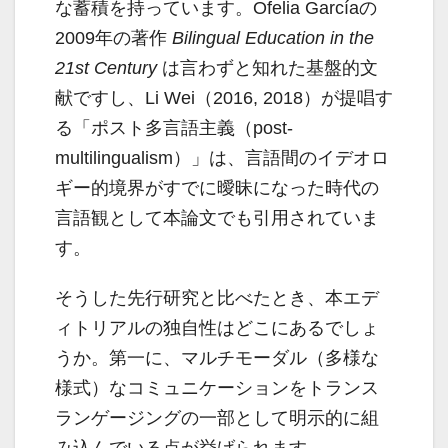
な蓄積を持っています。Ofelia Garcíaの
2009年の著作
Bilingual Education in the
21st Century
は言わずと知れた基盤的文
献ですし、Li Wei（2016, 2018）が提唱す
る「ポスト多言語主義（post-
multilingualism）」は、言語間のイデオロ
ギー的境界がすでに曖昧になった時代の
言語観として本論文でも引用されていま
す。
そうした先行研究と比べたとき、本エデ
ィトリアルの独自性はどこにあるでしょ
うか。第一に、マルチモーダル（多様な
様式）なコミュニケーションをトランス
ランゲージングの一部として明示的に組