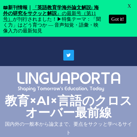
X
📖
新刊情報｜
『
英語教育学海外論文解説: 海
外の研究をサクッと解説
』の最新号（第11
号）
が刊行されました！▶特集テーマ：「聞
Got it!
く力」はどう育つか ― 音声知覚・語彙・映
像入力の最新知見
Skip
to
content
教育×AI×言語のクロス
オーバー最前線
国内外の一般本から論文まで、要点をサクッと学べるサイ
ト