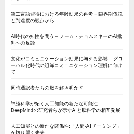
第二言語習得における年齢効果の再考 – 臨界期仮説
と到達度の観点から
AI時代の知性を問う – ノーム・チョムスキーのAI批
判への反論
文化がコミュニケーション効果に与える影響 – グロ
ーバル化時代の組織コミュニケーション理解に向け
て
同時通訳者たちの脳を解き明かす
神経科学が拓く人工知能の新たな可能性 –
DeepMindの研究者らが示すAIと脳科学の相互発展
人工知能との新たな関係性:「人間-AI チーミング」
が切り開く未来