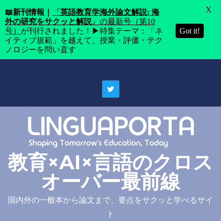
X
📖
新刊情報｜
『
英語教育学海外論文解説: 海
外の研究をサクッと解説
』の最新号（第10
号）
が刊行されました！▶特集テーマ：「ネ
Got it!
イティブ規範」を越えて、授業・評価・テク
ノロジーを問い直す
Skip
to
content
教育×AI×言語のクロス
オーバー最前線
国内外の一般本から論文まで、要点をサクッと学べるサイ
ト