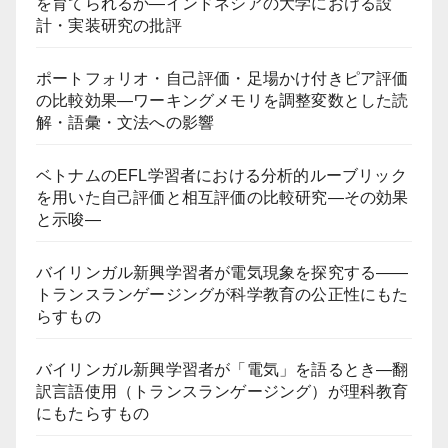
を育てられるか―インドネシアの大学における設
計・実装研究の批評
ポートフォリオ・自己評価・足場かけ付きピア評価
の比較効果―ワーキングメモリを調整変数とした読
解・語彙・文法への影響
ベトナムのEFL学習者における分析的ルーブリック
を用いた自己評価と相互評価の比較研究―その効果
と示唆―
バイリンガル新興学習者が電気現象を探究する――
トランスランゲージングが科学教育の公正性にもた
らすもの
バイリンガル新興学習者が「電気」を語るとき―翻
訳言語使用（トランスランゲージング）が理科教育
にもたらすもの