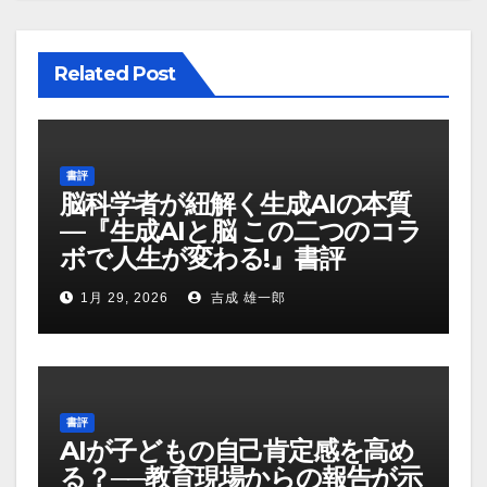
Related Post
書評
脳科学者が紐解く生成AIの本質
—『生成AIと脳 この二つのコラ
ボで人生が変わる!』書評
1月 29, 2026
吉成 雄一郎
書評
AIが子どもの自己肯定感を高め
る？──教育現場からの報告が示