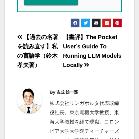
投
【過去の名著
【書評】The Pocket
稿
を読み直す】私
User’s Guide To
の言語学（鈴木
Running LLM Models
ナ
孝夫著）
Locally
ビ
ゲ
ー
By
吉成 雄一郎
シ
株式会社リンガポルタ代表取締
ョ
役社長。東京電機大学教授、東
ン
海大学教授を経て現職。コロン
ビア大学大学院ティーチャーズ