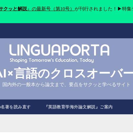
をサクッと解説
』の最新号（第10号）
が刊行されました！▶特集
AI×言語のクロスオーバ
国内外の一般本から論文まで、要点をサクッと学べるサイト
の名著を読み直す
『英語教育学海外論文解説』ご案内