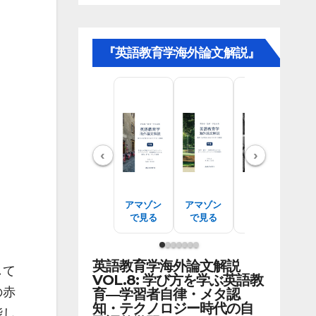
『英語教育学海外論文解説』
‹
›
アマゾン
アマゾン
アマゾン
ア
で見る
で見る
で見る
英語教育学海外論文解説
して
VOL.8: 学び方を学ぶ英語教
の赤
育―学習者自律・メタ認
知・テクノロジー時代の自
能し