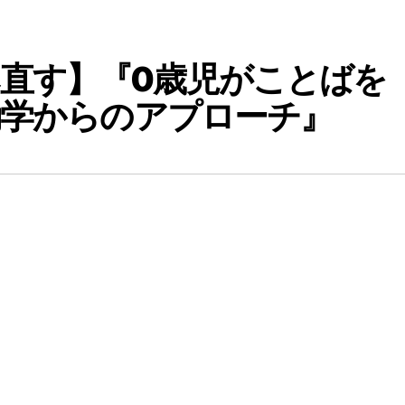
直す】『0歳児がことばを
行動学からのアプローチ』