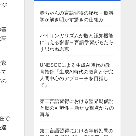
ージ
赤ちゃんの言語習得の秘密 – 脳科
学が解き明かす驚きの仕組み
の基
バイリンガリズムが脳と認知機能
は高
に与える影響 – 言語学習がもたら
す思わぬ恩恵
た家
UNESCOによる生成AI時代の教
って
育指針『生成AI時代の教育と研究:
人間中心のアプローチを目指し
有の
て』
第二言語習得における臨界期仮説
と脳の可塑性 – 新たな視点からの
再考
在で
発達
第二言語習得における年齢効果の