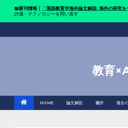
📖
新刊情報｜
『
英語教育学海外論文解説: 海外の研究
評価・テクノロジーを問い直す
Skip
to
content
教育×
HOME
論文解説
書評
過去