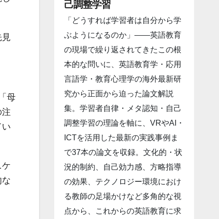
己調整学習
「どうすれば学習者は自分から学
ぶようになるのか」――英語教育
先見
の現場で繰り返されてきたこの根
本的な問いに、英語教育学・応用
言語学・教育心理学の海外最新研
究から正面から迫った論文解説
「母
集。学習者自律・メタ認知・自己
の注
調整学習の理論を軸に、VRやAI・
てい
ICTを活用した最新の実践事例ま
で37本の論文を収録。文化的・状
ニケ
況的制約、自己効力感、方略指導
的な
の効果、テクノロジー環境におけ
る教師の足場かけなど多角的な視
点から、これからの英語教育に求