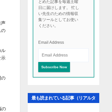
とめた記事を毎週土曜
日に届けします。 忙し
い先生のための情報収
集ツールとしてお使い
発声
ください。
んの
Email Address
のル
な示
間の
最も読まれている記事（リアルタ
イム更新）
脳の