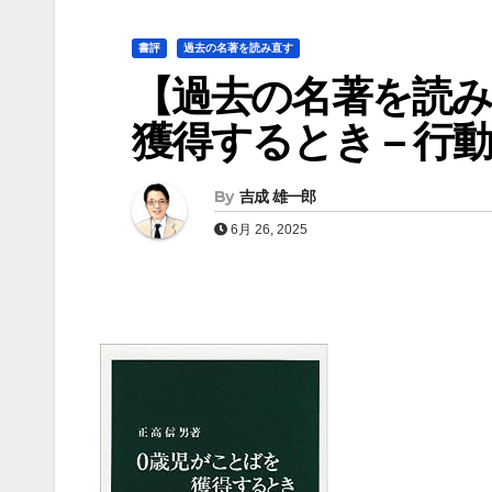
書評
過去の名著を読み直す
【過去の名著を読み
獲得するとき – 
By
吉成 雄一郎
6月 26, 2025