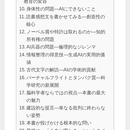
教育の変容
身体性の問題—AIにできないこと
読書感想文を書かせてみる—創造性の
核心
ノーベル賞や特許は取れるのか—知的
所有権の問題
AI兵器の問題—倫理的なジレンマ
情報整理の得意技—生成AIの実用的価
値
古代文字の解読—AIの学術的貢献
バーチャルフライトとタンパク質—科
学研究の新展開
脳科学者ならではの視点—本書の最大
の魅力
建設的な提言—単なる批判に終わらな
い姿勢
本書が投げかける根本的な問い