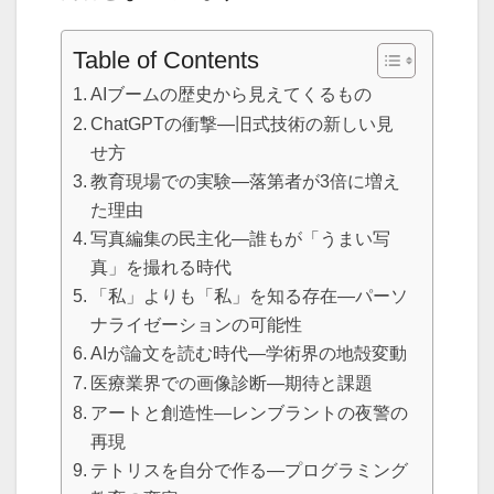
Table of Contents
AIブームの歴史から見えてくるもの
ChatGPTの衝撃—旧式技術の新しい見
せ方
教育現場での実験—落第者が3倍に増え
た理由
写真編集の民主化—誰もが「うまい写
真」を撮れる時代
「私」よりも「私」を知る存在—パーソ
ナライゼーションの可能性
AIが論文を読む時代—学術界の地殻変動
医療業界での画像診断—期待と課題
アートと創造性—レンブラントの夜警の
再現
テトリスを自分で作る—プログラミング