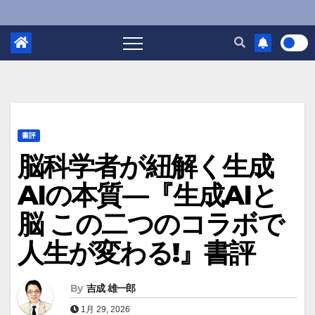
書評
脳科学者が紐解く生成
AIの本質—『生成AIと
脳 この二つのコラボで
人生が変わる!』書評
By
吉成 雄一郎
1月 29, 2026