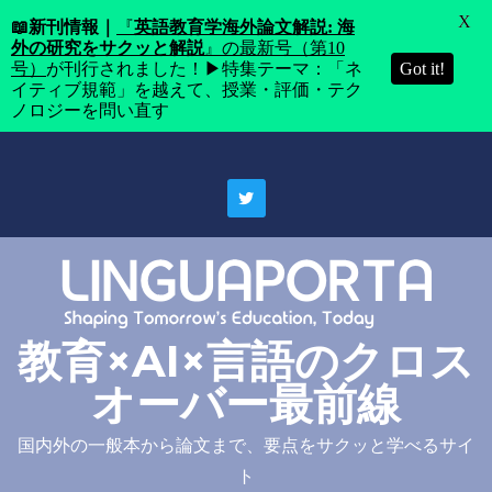
X
📖
新刊情報｜
『
英語教育学海外論文解説: 海
外の研究をサクッと解説
』の最新号（第10
号）
が刊行されました！▶特集テーマ：「ネ
Got it!
イティブ規範」を越えて、授業・評価・テク
ノロジーを問い直す
Skip
to
content
教育×AI×言語のクロス
オーバー最前線
国内外の一般本から論文まで、要点をサクッと学べるサイ
ト