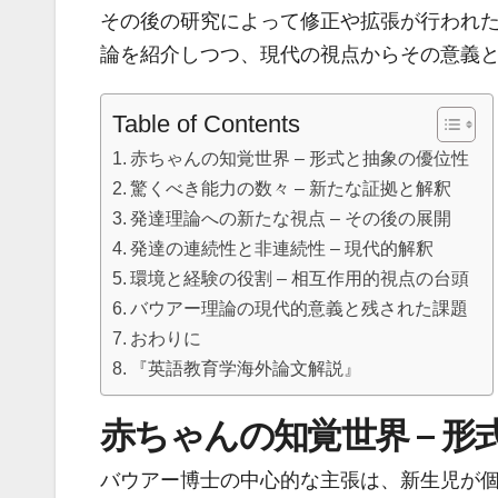
その後の研究によって修正や拡張が行われ
論を紹介しつつ、現代の視点からその意義
Table of Contents
赤ちゃんの知覚世界 – 形式と抽象の優位性
驚くべき能力の数々 – 新たな証拠と解釈
発達理論への新たな視点 – その後の展開
発達の連続性と非連続性 – 現代的解釈
環境と経験の役割 – 相互作用的視点の台頭
バウアー理論の現代的意義と残された課題
おわりに
『英語教育学海外論文解説』
赤ちゃんの知覚世界 – 
バウアー博士の中心的な主張は、新生児が