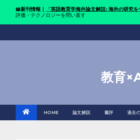
📖
新刊情報｜
『
英語教育学海外論文解説: 海外の研究
評価・テクノロジーを問い直す
Skip
to
content
教育×
HOME
論文解説
書評
過去