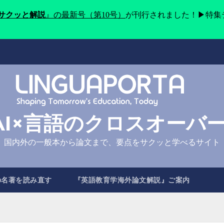
をサクッと解説
』の最新号（第10号）
が刊行されました！▶特集
AI×言語のクロスオーバ
国内外の一般本から論文まで、要点をサクッと学べるサイト
の名著を読み直す
『英語教育学海外論文解説』ご案内