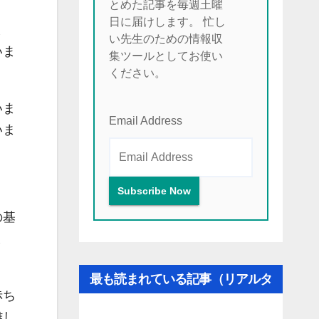
とめた記事を毎週土曜
日に届けします。 忙し
ま
い先生のための情報収
いま
集ツールとしてお使い
ください。
いま
Email Address
いま
の基
ま
最も読まれている記事（リアルタ
赤ち
イム更新）
難し