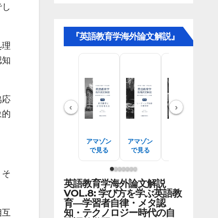
でし
『英語教育学海外論文解説』
処理
認知
協応
‹
›
象的
アマゾン
アマゾン
アマゾン
ア
で見る
で見る
で見る
、そ
英語教育学海外論文解説
VOL.8: 学び方を学ぶ英語教
育―学習者自律・メタ認
知・テクノロジー時代の自
相互