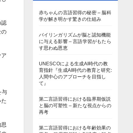
赤ちゃんの言語習得の秘密 – 脳科
学が解き明かす驚きの仕組み
の認
士の
バイリンガリズムが脳と認知機能
に与える影響 – 言語学習がもたら
す思わぬ恩恵
ウア
UNESCOによる生成AI時代の教
育指針『生成AI時代の教育と研究:
人間中心のアプローチを目指し
て』
を与
第二言語習得における臨界期仮説
いた
と脳の可塑性 – 新たな視点からの
再考
的思
第二言語習得における年齢効果の