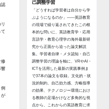
己調整学習
的認
「どうすれば学習者は自分から学
ぶようになるのか」――英語教育
のリ
の現場で繰り返されてきたこの根
って
本的な問いに、英語教育学・応用
言語学・教育心理学の海外最新研
究から正面から迫った論文解説
集。学習者自律・メタ認知・自己
な修
調整学習の理論を軸に、VRやAI・
影響
ICTを活用した最新の実践事例ま
で37本の論文を収録。文化的・状
況的制約、自己効力感、方略指導
。例
の効果、テクノロジー環境におけ
とが
る教師の足場かけなど多角的な視
点から、これからの英語教育に求