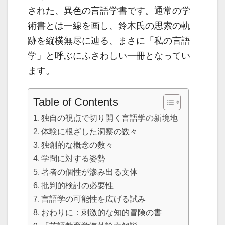
された、異色の言語学書です。通常の学
術書とは一線を画し、鈴木氏の思索の軌
跡を縦横無尽に辿る、まさに「私の言語
学」と呼ぶにふさわしい一冊となってい
ます。
Table of Contents
独自の視点で切り開く言語学の新境地
体験に根ざした洞察の数々
独創的な概念の数々
学問に対する姿勢
著者の個性が滲み出る文体
批判的検討の必要性
言語学の可能性を広げる試み
おわりに：刺激的な知的冒険の書