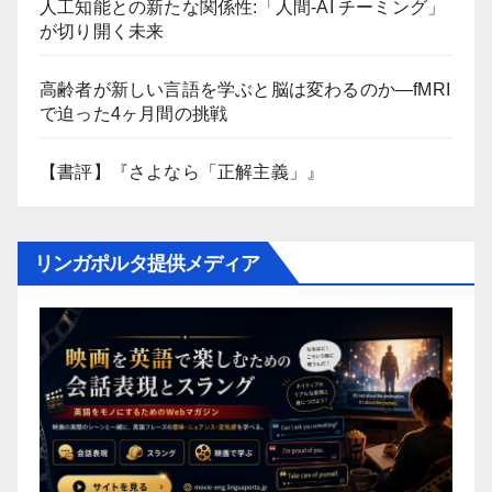
人工知能との新たな関係性:「人間-AI チーミング」
が切り開く未来
高齢者が新しい言語を学ぶと脳は変わるのか―fMRI
で迫った4ヶ月間の挑戦
【書評】『さよなら「正解主義」』
リンガポルタ提供メディア