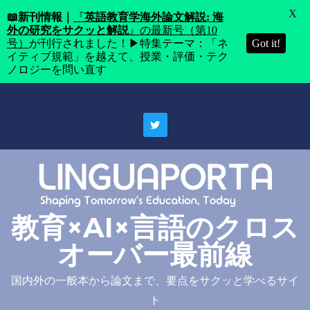
X
📖
新刊情報｜
『
英語教育学海外論文解説: 海
外の研究をサクッと解説
』の最新号（第10
号）
が刊行されました！▶特集テーマ：「ネ
Got it!
イティブ規範」を越えて、授業・評価・テク
ノロジーを問い直す
Skip
to
content
教育×AI×言語のクロス
オーバー最前線
国内外の一般本から論文まで、要点をサクッと学べるサイ
ト