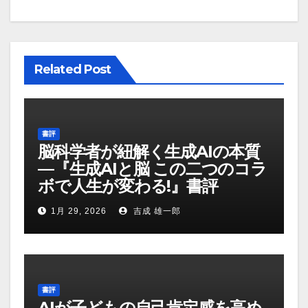
Related Post
書評
脳科学者が紐解く生成AIの本質
—『生成AIと脳 この二つのコラ
ボで人生が変わる!』書評
1月 29, 2026
吉成 雄一郎
書評
AIが子どもの自己肯定感を高め