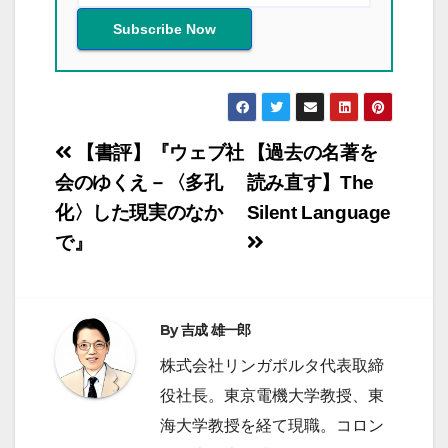
投
【書評】『ウェブ社
【過去の名著を
稿
会のゆくえ－〈多孔
読み直す】The
化〉した現実のなか
Silent Language
ナ
で』
ビ
ゲ
ー
By
吉成 雄一郎
シ
株式会社リンガポルタ代表取締
ョ
役社長。東京電機大学教授、東
ン
海大学教授を経て現職。コロン