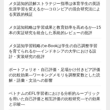
メタ認知的読解ストラテジー指導は体育学生の英語
生涯学習を変えるか―コロンビアの混合研究法によ
る実践的検証
メタ認知戦略は学習成果と教育効率を高めるか―15
本の実証研究を統合した系統的レビューの批評
メタ認知学習戦略のe-Bookは学生の自己調整学習
を育てられるか―インドネシアの大学における設
計・実装研究の批評
ポートフォリオ・自己評価・足場かけ付きピア評価
の比較効果―ワーキングメモリを調整変数とした読
解・語彙・文法への影響
ベトナムのEFL学習者における分析的ルーブリック
を用いた自己評価と相互評価の比較研究―その効果
と示唆―