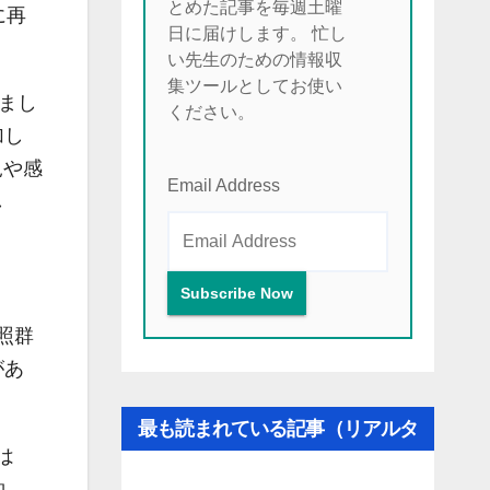
とめた記事を毎週土曜
に再
日に届けします。 忙し
。
い先生のための情報収
集ツールとしてお使い
まし
ください。
加し
見や感
Email Address
し
照群
があ
最も読まれている記事（リアルタ
は
イム更新）
約