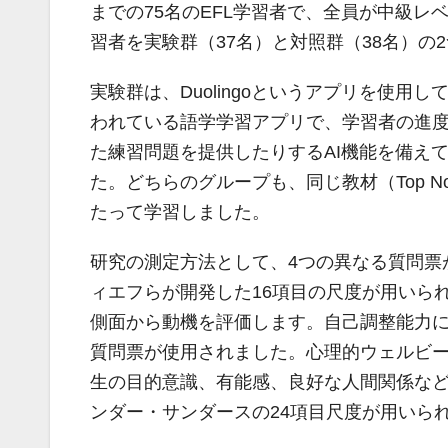
までの75名のEFL学習者で、全員が中級
習者を実験群（37名）と対照群（38名）の
実験群は、Duolingoというアプリを使用し
われている語学学習アプリで、学習者の進
た練習問題を提供したりするAI機能を備え
た。どちらのグループも、同じ教材（Top N
たって学習しました。
研究の測定方法として、4つの異なる質問票
ィエフらが開発した16項目の尺度が用いら
側面から動機を評価します。自己調整能力に
質問票が使用されました。心理的ウェルビー
生の目的意識、有能感、良好な人間関係な
ンダー・サンダースの24項目尺度が用いら