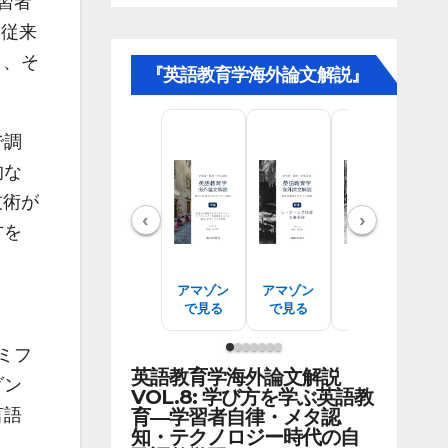
学習者
、従来
）、そ
『英語教育学海外論文解説』
で調
的な
技術が
‹
›
方を
アマゾン
アマゾン
アマゾン
ア
で見る
で見る
で見る
ミフ
英語教育学海外論文解説
ダン
VOL.8: 学び方を学ぶ英語教
育―学習者自律・メタ認
言語
知・テクノロジー時代の自