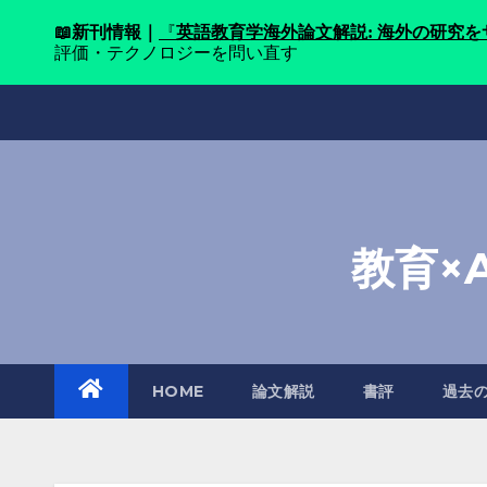
📖
新刊情報｜
『
英語教育学海外論文解説: 海外の研究
評価・テクノロジーを問い直す
Skip
to
content
教育×
HOME
論文解説
書評
過去