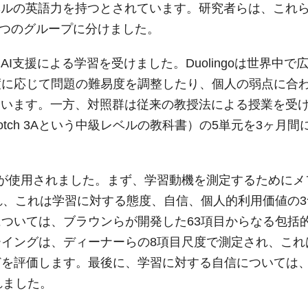
レベルの英語力を持つとされています。研究者らは、これ
2つのグループに分けました。
てAI支援による学習を受けました。Duolingoは世界中で
度に応じて問題の難易度を調整したり、個人の弱点に合
ています。一方、対照群は従来の教授法による授業を受
otch 3Aという中級レベルの教科書）の5単元を3ヶ月間
が使用されました。まず、学習動機を測定するためにメ
れ、これは学習に対する態度、自信、個人的利用価値の3
ついては、ブラウンらが開発した63項目からなる包括
イングは、ディーナーらの8項目尺度で測定され、これ
どを評価します。最後に、学習に対する自信については
れました。