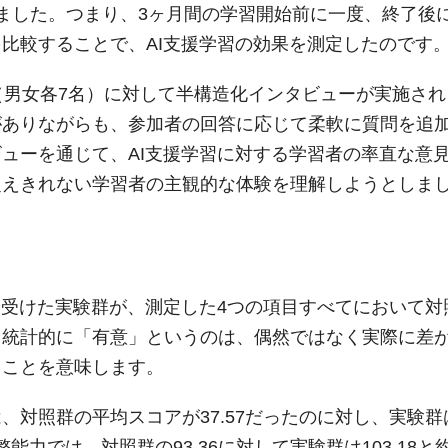
ました。つまり、3ヶ月間の学習開始前に一度、終了後
比較することで、AI支援学習の効果を測定したのです
（男女各7名）に対して半構造化インタビューが実施され
がありながらも、参加者の回答に応じて柔軟に質問を追
ューを通じて、AI支援学習に対する学習者の率直な意
捉えきれない学習者の主観的な体験を理解しようとしま
を受けた実験群が、測定した4つの項目すべてにおいて対
。統計的に「有意」というのは、偶然ではなく実際に差
うことを意味します。
、対照群の平均スコアが37.57だったのに対し、実験群
整能力では、対照群の93.36に対して実験群は103.18と