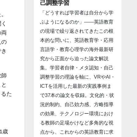
己調整学習
「どうすれば学習者は自分から学
た。
ぶようになるのか」――英語教育
聞く
の現場で繰り返されてきたこの根
の両
本的な問いに、英語教育学・応用
人の
言語学・教育心理学の海外最新研
でき
究から正面から迫った論文解説
集。学習者自律・メタ認知・自己
教師
調整学習の理論を軸に、VRやAI・
こと
ICTを活用した最新の実践事例ま
きるた
で37本の論文を収録。文化的・状
況的制約、自己効力感、方略指導
の効果、テクノロジー環境におけ
る教師の足場かけなど多角的な視
1歳
点から、これからの英語教育に求