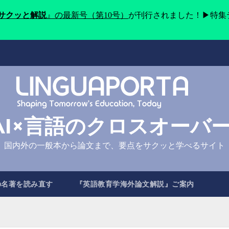
をサクッと解説
』の最新号（第10号）
が刊行されました！▶特集
AI×言語のクロスオーバ
国内外の一般本から論文まで、要点をサクッと学べるサイト
の名著を読み直す
『英語教育学海外論文解説』ご案内