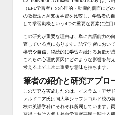
L2 motivation: A mixed metho
（EFL学習者）の心理的・動機的側面にど
の教授法とAI支援学習を比較し、学習者の
して学習動機という4つの重要な要素に注目
この研究が重要な理由は、単に言語能力の
査している点にあります。語学学習におい
姿勢や自信、継続的に学習を続ける意欲が成
これらの心理的要因にどのような影響を与
考える上で非常に重要な意味を持ちます。
筆者の紹介と研究アプロ
この研究を実施したのは、イスラム・アザド
ァルドニア氏は同大学シャフレコルド校の
校の英語学科にそれぞれ所属しています。
習得における個人差や学習者要因に関する