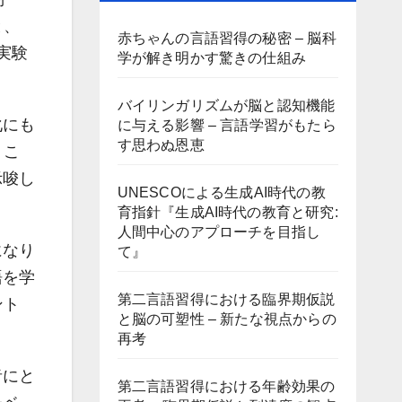
と、
赤ちゃんの言語習得の秘密 – 脳科
実験
学が解き明かす驚きの仕組み
バイリンガリズムが脳と認知機能
化にも
に与える影響 – 言語学習がもたら
す思わぬ恩恵
。こ
示唆し
UNESCOによる生成AI時代の教
育指針『生成AI時代の教育と研究:
人間中心のアプローチを目指し
になり
て』
語を学
第二言語習得における臨界期仮説
ント
と脳の可塑性 – 新たな視点からの
再考
者にと
第二言語習得における年齢効果の