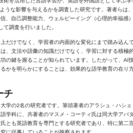
d study”は、AI技術を活用した言語学習が、英語を外国語として学ぶ
のような影響を与えるかを調査した研究です。著者らは
自信、自己調整能力、ウェルビーイング（心理的幸福感
して調査を行いました。
向上だけでなく、学習者の内面的な変化にまで踏み込ん
ては、文法や語彙の知識だけでなく、学習に対する積極
功の鍵を握ることが知られています。したがって、AI
えるかを明らかにすることは、効果的な語学教育の在り
ーチ
大学の2名の研究者です。筆頭著者のアラシュ・ハシェ
英語学科に、共著者のマスメ・コーティ氏は同大学アバ
両氏とも英語教育を専門とする研究者であり、特に第二
研究に従事していることが推察されます。