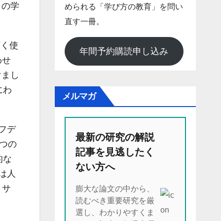
らの学
められる「学び方の教育」を問い
直す一冊。
広く使
年間予約購読申し込み
わせ
けまし
にわ
メルマガ
フデ
最新の研究の解説
つの
記事を見逃したく
的な
ない方へ
は人
、サ
膨大な論文の中から、
読むべき重要研究を厳
選し、わかりやすくま