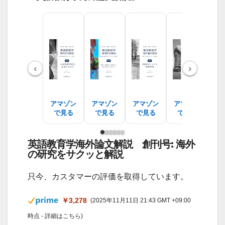
‹
›
アマゾン
アマゾン
アマゾン
アマゾン
ア
で見る
で見る
で見る
で見る
で
英語教育学海外論文解説 創刊号: 海外
の研究をサクッと解説
只今、カスタマーの評価を取得しています。
￥3,278
(2025年11月11日 21:43 GMT +09:00
時点 -
詳細はこちら
)