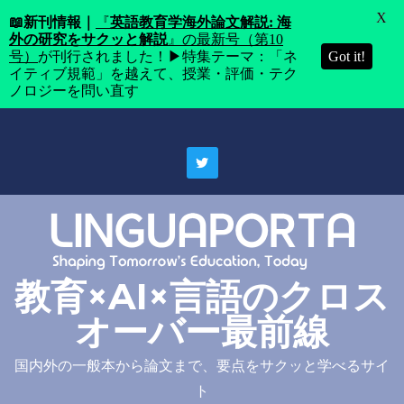
X
📖
新刊情報｜
『
英語教育学海外論文解説: 海
外の研究をサクッと解説
』の最新号（第10
号）
が刊行されました！▶特集テーマ：「ネ
Got it!
イティブ規範」を越えて、授業・評価・テク
ノロジーを問い直す
Skip
to
content
教育×AI×言語のクロス
オーバー最前線
国内外の一般本から論文まで、要点をサクッと学べるサイ
ト