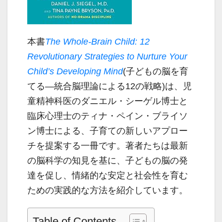
本書
The Whole-Brain Child: 12
Revolutionary Strategies to Nurture Your
Child’s Developing Mind
(子どもの脳を育
てる―統合脳理論による12の戦略)は、児
童精神科医のダニエル・シーゲル博士と
臨床心理士のティナ・ペイン・ブライソ
ン博士による、子育ての新しいアプロー
チを提案する一冊です。著者たちは最新
の脳科学の知見を基に、子どもの脳の発
達を促し、情緒的な安定と社会性を育む
ための実践的な方法を紹介しています。
Table of Contents