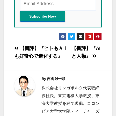
投
【書評】『ヒトもＡＩ
【書評】『AI
稿
も好奇心で進化する』
と人類』
ナ
ビ
By
吉成 雄一郎
ゲ
株式会社リンガポルタ代表取締
ー
役社長。東京電機大学教授、東
シ
海大学教授を経て現職。コロン
ョ
ビア大学大学院ティーチャーズ