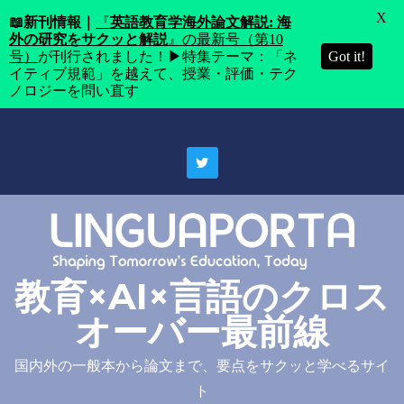
X
📖
新刊情報｜
『
英語教育学海外論文解説: 海
外の研究をサクッと解説
』の最新号（第10
号）
が刊行されました！▶特集テーマ：「ネ
Got it!
イティブ規範」を越えて、授業・評価・テク
ノロジーを問い直す
Skip
to
content
教育×AI×言語のクロス
オーバー最前線
国内外の一般本から論文まで、要点をサクッと学べるサイ
ト