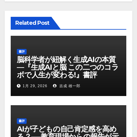
Related Post
書評
脳科学者が紐解く生成AIの本質
—『生成AIと脳 この二つのコラ
ボで人生が変わる!』書評
1月 29, 2026
吉成 雄一郎
書評
AIが子どもの自己肯定感を高め
る？──教育現場からの報告が示