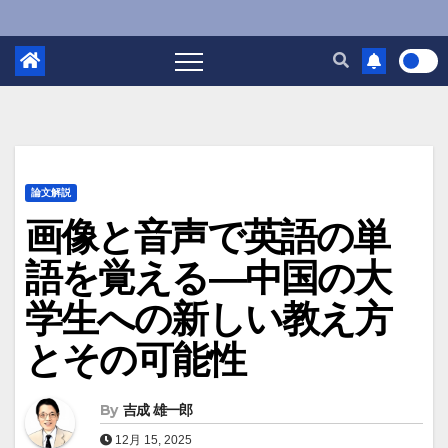
論文解説
画像と音声で英語の単
語を覚える―中国の大
学生への新しい教え方
とその可能性
By
吉成 雄一郎
12月 15, 2025