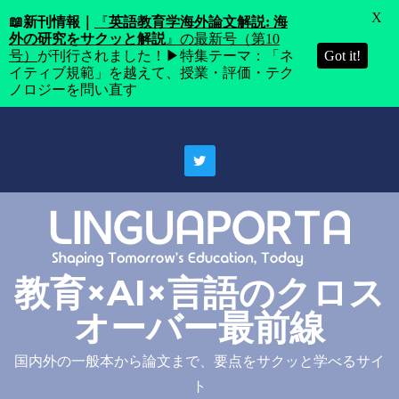
X
📖
新刊情報｜
『
英語教育学海外論文解説: 海
外の研究をサクッと解説
』の最新号（第10
号）
が刊行されました！▶特集テーマ：「ネ
Got it!
イティブ規範」を越えて、授業・評価・テク
ノロジーを問い直す
Skip
to
content
教育×AI×言語のクロス
オーバー最前線
国内外の一般本から論文まで、要点をサクッと学べるサイ
ト