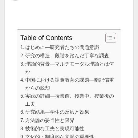
Table of Contents
はじめに―研究者たちの問題意識
研究の構造―段階を踏んだ丁寧な調査
理論的背景―マルチモーダル理論とは何
か
中国における語彙教育の課題―暗記偏重
からの脱却
実践の詳細―授業前、授業中、授業後の
工夫
研究結果―学生の反応と効果
方法論の妥当性と限界
技術的な工夫と実現可能性
文化的・制度的な文脈の重要性