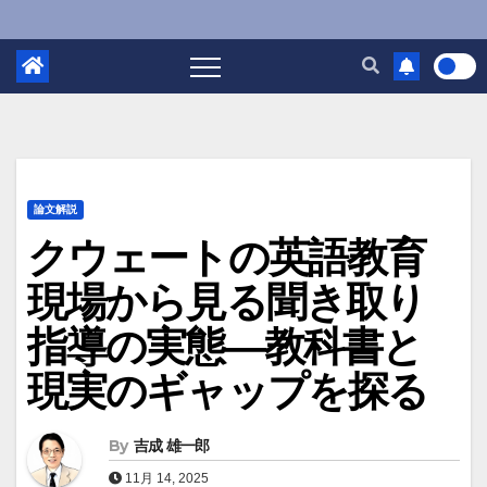
論文解説
クウェートの英語教育
現場から見る聞き取り
指導の実態―教科書と
現実のギャップを探る
By
吉成 雄一郎
11月 14, 2025