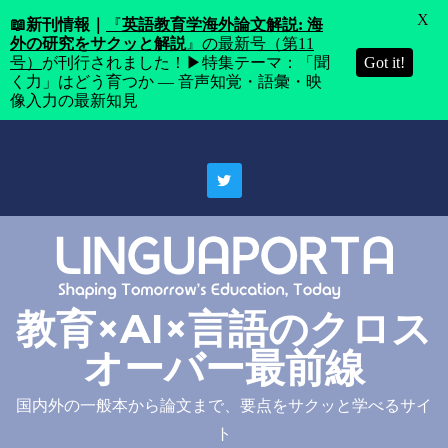
X
📖
新刊情報｜
『
英語教育学海外論文解説: 海
外の研究をサクッと解説
』の最新号（第11
号）
が刊行されました！▶特集テーマ：「聞
Got it!
く力」はどう育つか ― 音声知覚・語彙・映
像入力の最新知見
Skip
to
content
教育×AI×言語のクロス
オーバー最前線
国内外の一般本から論文まで、要点をサクッと学べるサイ
ト