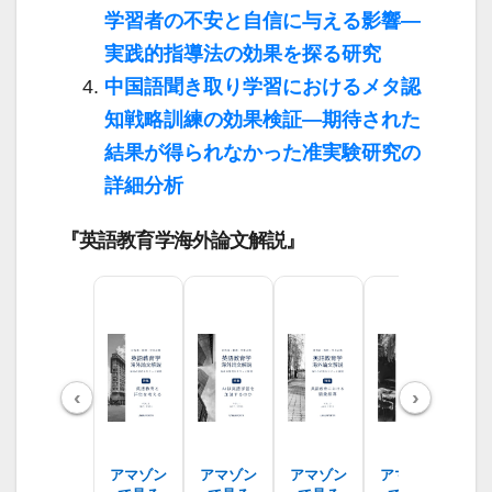
学習者の不安と自信に与える影響―
実践的指導法の効果を探る研究
中国語聞き取り学習におけるメタ認
知戦略訓練の効果検証―期待された
結果が得られなかった准実験研究の
詳細分析
『英語教育学海外論文解説』
‹
›
アマゾン
アマゾン
アマゾン
アマゾン
ア