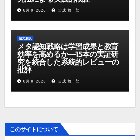
8月 9, 2026
吉成 雄一郎
論文解説
メタ認知戦略は学習成果と教育
効率を高めるか―15本の実証研
究を統合した系統的レビューの
批評
8月 8, 2026
吉成 雄一郎
このサイトについて