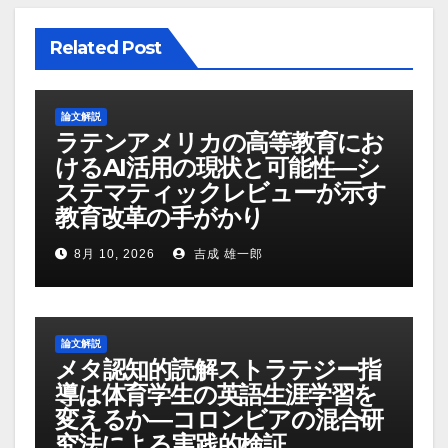
Related Post
論文解説
ラテンアメリカの高等教育にお
けるAI活用の現状と可能性―シ
ステマティックレビューが示す
教育改革の手がかり
8月 10, 2026
吉成 雄一郎
論文解説
メタ認知的読解ストラテジー指
導は体育学生の英語生涯学習を
変えるか―コロンビアの混合研
究法による実践的検証