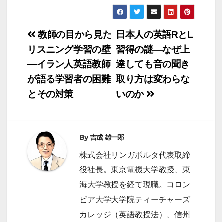
投
教師の目から見た
日本人の英語RとL
稿
リスニング学習の壁
習得の謎―なぜ上
―イラン人英語教師
達しても音の聞き
ナ
が語る学習者の困難
取り方は変わらな
ビ
とその対策
いのか
ゲ
ー
シ
By
吉成 雄一郎
ョ
株式会社リンガポルタ代表取締
ン
役社長。東京電機大学教授、東
海大学教授を経て現職。コロン
ビア大学大学院ティーチャーズ
カレッジ（英語教授法）、信州