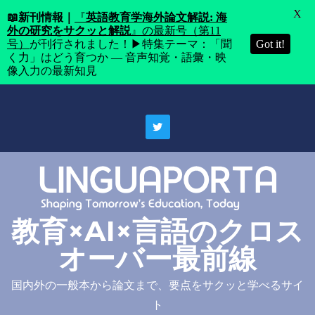
X
📖
新刊情報｜
『
英語教育学海外論文解説: 海
外の研究をサクッと解説
』の最新号（第11
号）
が刊行されました！▶特集テーマ：「聞
Got it!
く力」はどう育つか ― 音声知覚・語彙・映
像入力の最新知見
Skip
to
content
教育×AI×言語のクロス
オーバー最前線
国内外の一般本から論文まで、要点をサクッと学べるサイ
ト