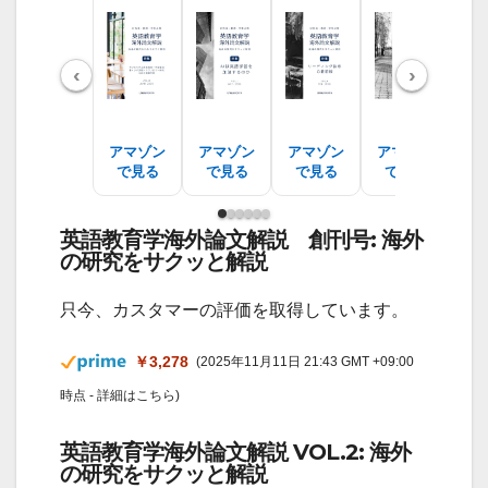
‹
›
アマゾン
アマゾン
アマゾン
アマゾン
ア
で見る
で見る
で見る
で見る
で
英語教育学海外論文解説 創刊号: 海外
の研究をサクッと解説
只今、カスタマーの評価を取得しています。
￥3,278
(2025年11月11日 21:43 GMT +09:00
時点 -
詳細はこちら
)
英語教育学海外論文解説 VOL.2: 海外
の研究をサクッと解説