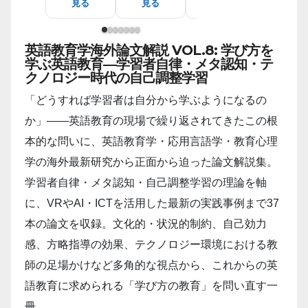
見る
見る
見る
見る
英語教育学海外論文解説 VOL.8: 学び方を
学ぶ英語教育―学習者自律・メタ認知・テ
クノロジー時代の自己調整学習
「どうすれば学習者は自分から学ぶようになるの
か」――英語教育の現場で繰り返されてきたこの根
本的な問いに、英語教育学・応用言語学・教育心理
学の海外最新研究から正面から迫った論文解説集。
学習者自律・メタ認知・自己調整学習の理論を軸
に、VRやAI・ICTを活用した最新の実践事例まで37
本の論文を収録。文化的・状況的制約、自己効力
感、方略指導の効果、テクノロジー環境における教
師の足場かけなど多角的な視点から、これからの英
語教育に求められる「学び方の教育」を問い直す一
冊。