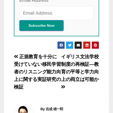
Email Address
投
正規教育を十分に
イギリス文法学校
稿
受けていない移民学習
制度の再検証―教
者のリスニング能力向
育の平等と学力向
ナ
上に関する実証研究の
上の両立は可能か
ビ
検証
ゲ
ー
シ
By
吉成 雄一郎