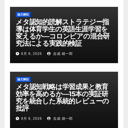
論文解説
メタ認知的読解ストラテジー指
導は体育学生の英語生涯学習を
変えるか―コロンビアの混合研
究法による実践的検証
8月 9, 2026
吉成 雄一郎
論文解説
メタ認知戦略は学習成果と教育
効率を高めるか―15本の実証研
究を統合した系統的レビューの
批評
8月 8, 2026
吉成 雄一郎