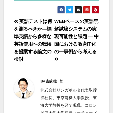
投
英語テストは何
WEBベースの英語読
稿
を測るべきか―標
解試験システムの実
準英語から多様な
現可能性と課題 ― 中
ナ
英語使用への転換
国における教育IT化
ビ
を提案する論文の
の一事例から考える
ゲ
検討
ー
シ
ョ
By
吉成 雄一郎
ン
株式会社リンガポルタ代表取締
役社長。東京電機大学教授、東
海大学教授を経て現職。コロン
ビア大学大学院ティーチャーズ