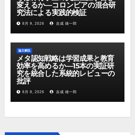
変えるか―コロンビアの混合研
究法による実践的検証
8月 9, 2026
吉成 雄一郎
論文解説
メタ認知戦略は学習成果と教育
効率を高めるか―15本の実証研
究を統合した系統的レビューの
批評
8月 8, 2026
吉成 雄一郎