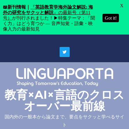
X
📖
新刊情報｜
『
英語教育学海外論文解説: 海
外の研究をサクッと解説
』の最新号（第11
号）
が刊行されました！▶特集テーマ：「聞
Got it!
く力」はどう育つか ― 音声知覚・語彙・映
像入力の最新知見
Skip
to
content
教育×AI×言語のクロス
オーバー最前線
国内外の一般本から論文まで、要点をサクッと学べるサイ
ト