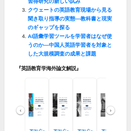
習得研究の新しい試み
クウェートの英語教育現場から見る
聞き取り指導の実態―教科書と現実
のギャップを探る
AI語彙学習ツールを学習者はなぜ使
うのか―中国人英語学習者を対象と
した大規模調査の成果と課題
『英語教育学海外論文解説』
‹
›
アマゾン
アマゾン
アマゾン
アマゾン
ア