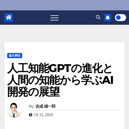
論文解説
人工知能GPTの進化と
人間の知能から学ぶAI
開発の展望
By
吉成 雄一郎
7月 21, 2025