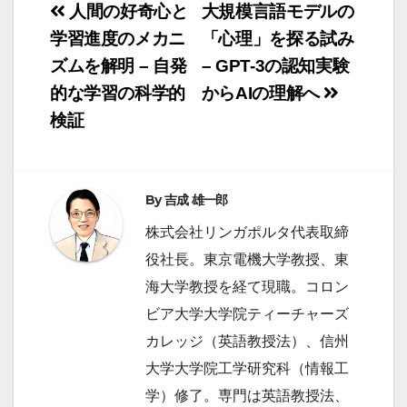
投
人間の好奇心と
大規模言語モデルの
稿
学習進度のメカニ
「心理」を探る試み
ズムを解明 – 自発
– GPT-3の認知実験
ナ
的な学習の科学的
からAIの理解へ
ビ
検証
ゲ
ー
シ
By
吉成 雄一郎
ョ
株式会社リンガポルタ代表取締
ン
役社長。東京電機大学教授、東
海大学教授を経て現職。コロン
ビア大学大学院ティーチャーズ
カレッジ（英語教授法）、信州
大学大学院工学研究科（情報工
学）修了。専門は英語教授法、