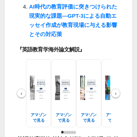
AI時代の教育評価に突きつけられた
現実的な課題―GPT-3による自動エ
ッセイ作成が教育現場に与える影響
とその対応策
『英語教育学海外論文解説』
‹
›
アマゾン
アマゾン
アマゾン
アマゾン
ア
で見る
で見る
で見る
で見る
で