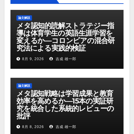
論文解説
メタ認知的読解ストラテジー指
導は体育学生の英語生涯学習を
変えるか―コロンビアの混合研
究法による実践的検証
8月 9, 2026
吉成 雄一郎
論文解説
メタ認知戦略は学習成果と教育
効率を高めるか―15本の実証研
究を統合した系統的レビューの
批評
8月 8, 2026
吉成 雄一郎