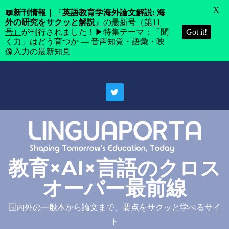
X
📖
新刊情報｜
『
英語教育学海外論文解説: 海
外の研究をサクッと解説
』の最新号（第11
号）
が刊行されました！▶特集テーマ：「聞
Got it!
く力」はどう育つか ― 音声知覚・語彙・映
像入力の最新知見
Skip
to
content
教育×AI×言語のクロス
オーバー最前線
国内外の一般本から論文まで、要点をサクッと学べるサイ
ト