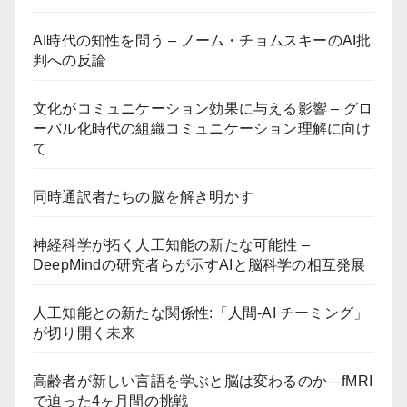
AI時代の知性を問う – ノーム・チョムスキーのAI批
判への反論
文化がコミュニケーション効果に与える影響 – グロ
ーバル化時代の組織コミュニケーション理解に向け
て
同時通訳者たちの脳を解き明かす
神経科学が拓く人工知能の新たな可能性 –
DeepMindの研究者らが示すAIと脳科学の相互発展
人工知能との新たな関係性:「人間-AI チーミング」
が切り開く未来
高齢者が新しい言語を学ぶと脳は変わるのか―fMRI
で迫った4ヶ月間の挑戦