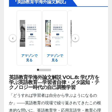
『英語教育学海外論文解説』
‹
›
アマゾンで
アマゾンで
アマゾンで
アマゾン
見る
見る
見る
見る
英語教育学海外論文解説 VOL.8: 学び方を
学ぶ英語教育―学習者自律・メタ認知・テ
クノロジー時代の自己調整学習
「どうすれば学習者は自分から学ぶようになるの
か」――英語教育の現場で繰り返されてきたこの根
本的な問いに、英語教育学・応用言語学・教育心理