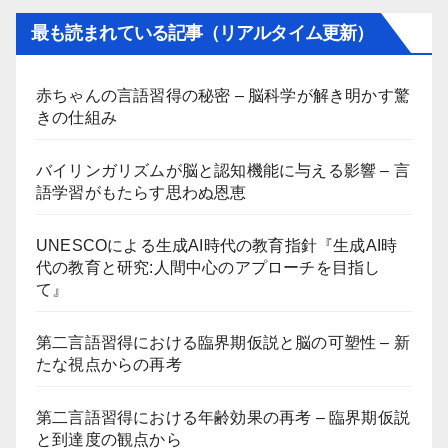
最も読まれている記事（リアルタイム更新）
赤ちゃんの言語習得の秘密 – 脳科学が解き明かす驚
きの仕組み
バイリンガリズムが脳と認知機能に与える影響 – 言
語学習がもたらす思わぬ恩恵
UNESCOによる生成AI時代の教育指針『生成AI時
代の教育と研究:人間中心のアプローチを目指し
て』
第二言語習得における臨界期仮説と脳の可塑性 – 新
たな視点からの再考
第二言語習得における年齢効果の再考 – 臨界期仮説
と到達度の観点から