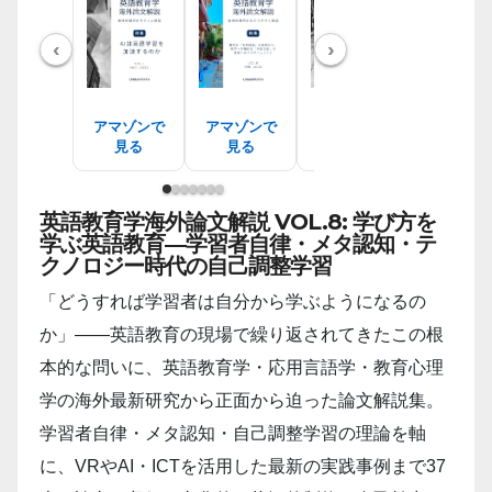
‹
›
アマゾンで
アマゾンで
アマゾンで
アマゾン
見る
見る
見る
見る
英語教育学海外論文解説 VOL.8: 学び方を
学ぶ英語教育―学習者自律・メタ認知・テ
クノロジー時代の自己調整学習
「どうすれば学習者は自分から学ぶようになるの
か」――英語教育の現場で繰り返されてきたこの根
本的な問いに、英語教育学・応用言語学・教育心理
学の海外最新研究から正面から迫った論文解説集。
学習者自律・メタ認知・自己調整学習の理論を軸
に、VRやAI・ICTを活用した最新の実践事例まで37