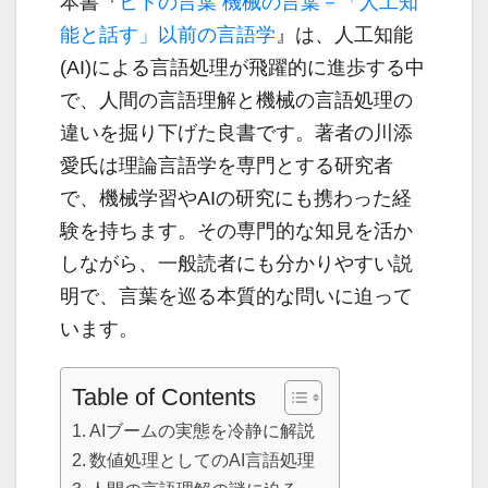
本書『
ヒトの言葉 機械の言葉－「人工知
能と話す」以前の言語学
』は、人工知能
(AI)による言語処理が飛躍的に進歩する中
で、人間の言語理解と機械の言語処理の
違いを掘り下げた良書です。著者の川添
愛氏は理論言語学を専門とする研究者
で、機械学習やAIの研究にも携わった経
験を持ちます。その専門的な知見を活か
しながら、一般読者にも分かりやすい説
明で、言葉を巡る本質的な問いに迫って
います。
Table of Contents
AIブームの実態を冷静に解説
数値処理としてのAI言語処理