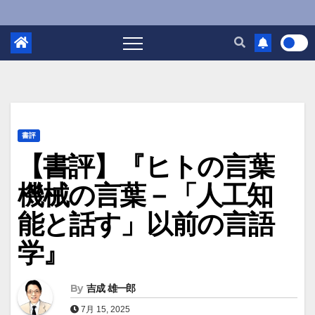
書評
【書評】『ヒトの言葉
機械の言葉－「人工知
能と話す」以前の言語
学』
By
吉成 雄一郎
7月 15, 2025