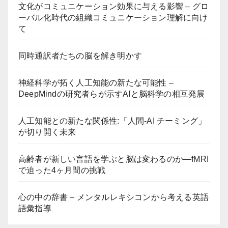
文化がコミュニケーション効果に与える影響 – グロ
ーバル化時代の組織コミュニケーション理解に向け
て
同時通訳者たちの脳を解き明かす
神経科学が拓く人工知能の新たな可能性 –
DeepMindの研究者らが示すAIと脳科学の相互発展
人工知能との新たな関係性:「人間-AI チーミング」
が切り開く未来
高齢者が新しい言語を学ぶと脳は変わるのか―fMRI
で迫った4ヶ月間の挑戦
心の中の辞書 – メンタルレキシコンから考える英語
語彙指導