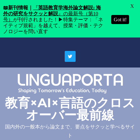
X
📖
新刊情報｜
『
英語教育学海外論文解説: 海
外の研究をサクッと解説
』の最新号（第10
号）
が刊行されました！▶特集テーマ：「ネ
Got it!
イティブ規範」を越えて、授業・評価・テク
ノロジーを問い直す
Skip
to
content
教育×AI×言語のクロス
オーバー最前線
国内外の一般本から論文まで、要点をサクッと学べるサイ
ト