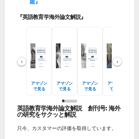
題』
『英語教育学海外論文解説』
‹
›
アマゾン
アマゾン
アマゾン
アマゾン
ア
で見る
で見る
で見る
で見る
で
英語教育学海外論文解説 創刊号: 海外
の研究をサクッと解説
只今、カスタマーの評価を取得しています。