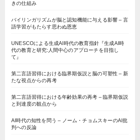
きの仕組み
バイリンガリズムが脳と認知機能に与える影響 – 言
語学習がもたらす思わぬ恩恵
UNESCOによる生成AI時代の教育指針『生成AI時
代の教育と研究:人間中心のアプローチを目指し
て』
第二言語習得における臨界期仮説と脳の可塑性 – 新
たな視点からの再考
第二言語習得における年齢効果の再考 – 臨界期仮説
と到達度の観点から
AI時代の知性を問う – ノーム・チョムスキーのAI批
判への反論