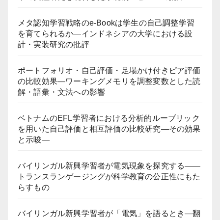
メタ認知学習戦略のe-Bookは学生の自己調整学習
を育てられるか―インドネシアの大学における設
計・実装研究の批評
ポートフォリオ・自己評価・足場かけ付きピア評価
の比較効果―ワーキングメモリを調整変数とした読
解・語彙・文法への影響
ベトナムのEFL学習者における分析的ルーブリック
を用いた自己評価と相互評価の比較研究―その効果
と示唆―
バイリンガル新興学習者が電気現象を探究する――
トランスランゲージングが科学教育の公正性にもた
らすもの
バイリンガル新興学習者が「電気」を語るとき―翻