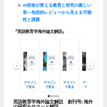
AI技術が変える教育と研究の新しい
形―包括的レビューから見える可能
性と課題
『英語教育学海外論文解説』
‹
›
アマゾン
アマゾン
アマゾン
アマゾン
ア
で見る
で見る
で見る
で見る
で
英語教育学海外論文解説 創刊号: 海外
の研究をサクッと解説