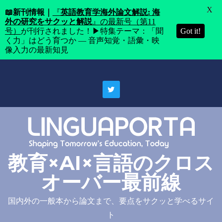
X
📖
新刊情報｜
『
英語教育学海外論文解説: 海
外の研究をサクッと解説
』の最新号（第11
号）
が刊行されました！▶特集テーマ：「聞
Got it!
く力」はどう育つか ― 音声知覚・語彙・映
像入力の最新知見
Skip
to
content
教育×AI×言語のクロス
オーバー最前線
国内外の一般本から論文まで、要点をサクッと学べるサイ
ト