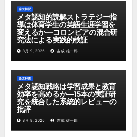
論文解説
メタ認知的読解ストラテジー指
導は体育学生の英語生涯学習を
変えるか―コロンビアの混合研
究法による実践的検証
8月 9, 2026
吉成 雄一郎
論文解説
メタ認知戦略は学習成果と教育
効率を高めるか―15本の実証研
究を統合した系統的レビューの
批評
8月 8, 2026
吉成 雄一郎