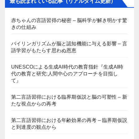
最も読まれている記事（リアルタイム更新）
赤ちゃんの言語習得の秘密 – 脳科学が解き明かす驚
きの仕組み
バイリンガリズムが脳と認知機能に与える影響 – 言
語学習がもたらす思わぬ恩恵
UNESCOによる生成AI時代の教育指針『生成AI時
代の教育と研究:人間中心のアプローチを目指し
て』
第二言語習得における臨界期仮説と脳の可塑性 – 新
たな視点からの再考
第二言語習得における年齢効果の再考 – 臨界期仮説
と到達度の観点から