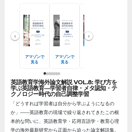
‹
›
アマゾンで
アマゾンで
アマゾンで
アマゾン
見る
見る
見る
見る
英語教育学海外論文解説 VOL.8: 学び方を
学ぶ英語教育―学習者自律・メタ認知・テ
クノロジー時代の自己調整学習
「どうすれば学習者は自分から学ぶようになるの
か」――英語教育の現場で繰り返されてきたこの根
本的な問いに、英語教育学・応用言語学・教育心理
学の海外最新研究から正面から迫った論文解説集。