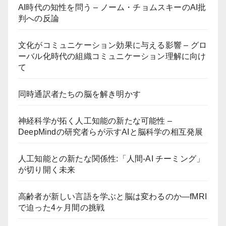
AI時代の知性を問う – ノーム・チョムスキーのAI批
判への反論
文化がコミュニケーション効果に与える影響 – グロ
ーバル化時代の組織コミュニケーション理解に向け
て
同時通訳者たちの脳を解き明かす
神経科学が拓く人工知能の新たな可能性 –
DeepMindの研究者らが示すAIと脳科学の相互発展
人工知能との新たな関係性:「人間-AI チーミング」
が切り開く未来
高齢者が新しい言語を学ぶと脳は変わるのか―fMRI
で迫った4ヶ月間の挑戦