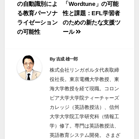
稿
の自動識別によ
「Wordtune」の可能
る教育パーソナ
性と課題：EFL学習者
ナ
ライゼーション
のための新たな支援ツ
ビ
の可能性
ール
ゲ
ー
シ
By
吉成 雄一郎
ョ
株式会社リンガポルタ代表取締
ン
役社長。東京電機大学教授、東
海大学教授を経て現職。コロン
ビア大学大学院ティーチャーズ
カレッジ（英語教授法）、信州
大学大学院工学研究科（情報工
学）修了。専門は英語教授法、
英語教育システム開発。 さまざ