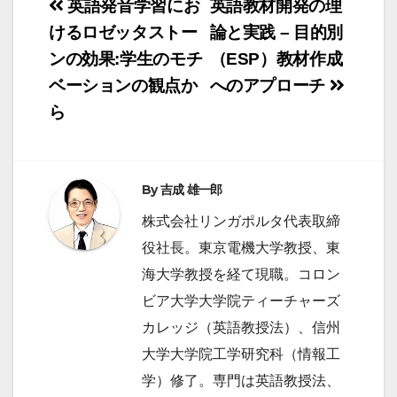
投
英語発音学習にお
英語教材開発の理
稿
けるロゼッタストー
論と実践 – 目的別
ンの効果:学生のモチ
（ESP）教材作成
ナ
ベーションの観点か
へのアプローチ
ビ
ら
ゲ
ー
シ
By
吉成 雄一郎
ョ
株式会社リンガポルタ代表取締
ン
役社長。東京電機大学教授、東
海大学教授を経て現職。コロン
ビア大学大学院ティーチャーズ
カレッジ（英語教授法）、信州
大学大学院工学研究科（情報工
学）修了。専門は英語教授法、