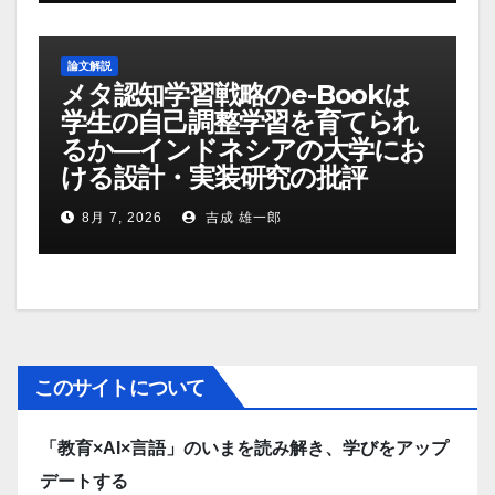
論文解説
メタ認知学習戦略のe-Bookは
学生の自己調整学習を育てられ
るか―インドネシアの大学にお
ける設計・実装研究の批評
8月 7, 2026
吉成 雄一郎
このサイトについて
「教育×AI×言語」のいまを読み解き、学びをアップ
デートする