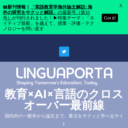
X
📖
新刊情報｜
『
英語教育学海外論文解説: 海
外の研究をサクッと解説
』の最新号（第10
号）
が刊行されました！▶特集テーマ：「ネ
Got it!
イティブ規範」を越えて、授業・評価・テク
ノロジーを問い直す
Skip
to
content
教育×AI×言語のクロス
オーバー最前線
国内外の一般本から論文まで、要点をサクッと学べるサイ
ト