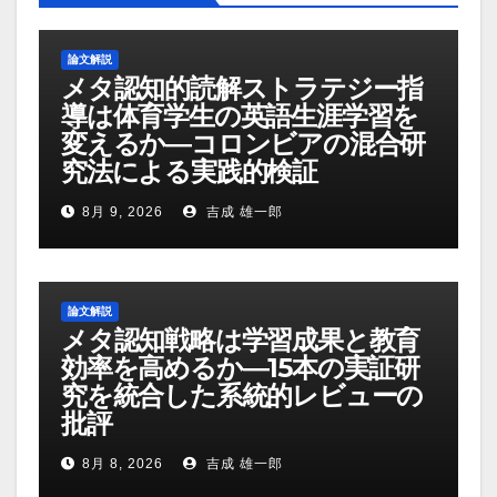
論文解説
メタ認知的読解ストラテジー指
導は体育学生の英語生涯学習を
変えるか―コロンビアの混合研
究法による実践的検証
8月 9, 2026
吉成 雄一郎
論文解説
メタ認知戦略は学習成果と教育
効率を高めるか―15本の実証研
究を統合した系統的レビューの
批評
8月 8, 2026
吉成 雄一郎