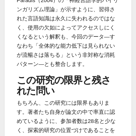
Paradis（2004）の「神経言語学的バイリ
ンガリズム理論」が示すように、習得さ
れた言語知識は永久に失われるのではな
く、使用の欠如によってアクセスしにく
くなるという解釈も、今回のデータ―す
なわち「全体的な能力低下は見られない
が流暢さは落ちる」という非対称な消耗
パターン―とも整合します。
この研究の限界と残さ
れた問い
もちろん、この研究には限界もありま
す。著者たち自身が論文の中で率直に認
めているように、参加者数は28名と少な
く、探索的研究の位置づけであることを