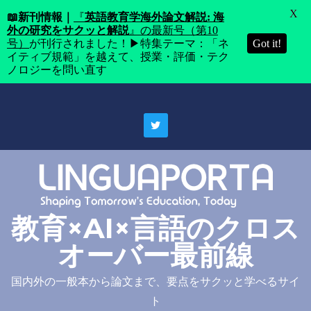
X
📖
新刊情報｜
『
英語教育学海外論文解説: 海
外の研究をサクッと解説
』の最新号（第10
号）
が刊行されました！▶特集テーマ：「ネ
Got it!
イティブ規範」を越えて、授業・評価・テク
ノロジーを問い直す
Skip
to
content
教育×AI×言語のクロス
オーバー最前線
国内外の一般本から論文まで、要点をサクッと学べるサイ
ト