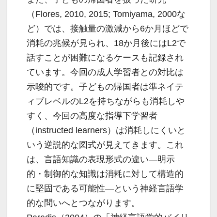
（Flores, 2010, 2015; Tomiyama, 2000な
ど）では、接触量の激減から6か月ほどで
消耗の兆候が見られ、18か月後にはL2で
話すことが困難になるケースも記録され
ています。今回の成人学習者との対比は
示唆的です。子どもの帰国者は準ネイテ
ィブレベルのL2を持ちながらも消耗しや
すく、今回の高度な指導下学習者
（instructed learners）は消耗しにくいと
いう逆説的な図式が見えてきます。これ
は、言語知識の表現形式の違い―明示
的・制御的な知識は消耗に対して構造的
に堅固である可能性―という神経言語学
的な問いへとつながります。