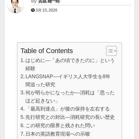
By
吉成 雄一郎
3月 15, 2026
Table of Contents
はじめに―「あの頃できたのに」という
経験
LANGSNAP―イギリス人大学生を8年
間追った研究
何が明らかになったか―消耗は「思った
ほど起きない」
「最高到達点」が後の保持を左右する
先行研究との対比―消耗研究の長い歴史
この研究の限界と残された問い
日本の英語教育現場への示唆