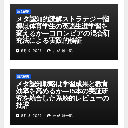
論文解説
メタ認知的読解ストラテジー指
導は体育学生の英語生涯学習を
変えるか―コロンビアの混合研
究法による実践的検証
8月 9, 2026
吉成 雄一郎
論文解説
メタ認知戦略は学習成果と教育
効率を高めるか―15本の実証研
究を統合した系統的レビューの
批評
8月 8, 2026
吉成 雄一郎