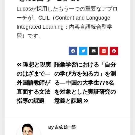
Lucasが採用したもう一つの重要なアプロ
ーチが、CLIL（Content and Language
Integrated Learning：内容言語統合型学
習）です。
投
理想と現実
語彙学習における「自分
稿
のはざまで―
の学び方を知る力」を測
外国語教師が
る―中国の大学生776名
ナ
直面する文法
を対象とした実証研究の
ビ
指導の課題
意義と課題
ゲ
ー
シ
By
吉成 雄一郎