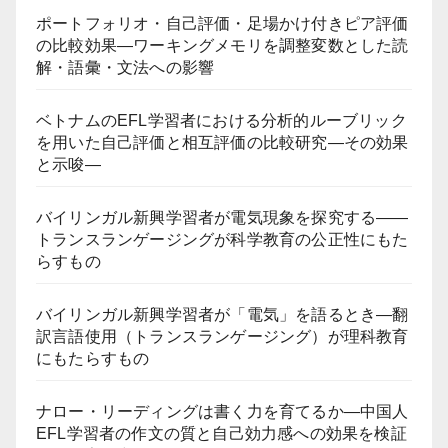
ポートフォリオ・自己評価・足場かけ付きピア評価
の比較効果―ワーキングメモリを調整変数とした読
解・語彙・文法への影響
ベトナムのEFL学習者における分析的ルーブリック
を用いた自己評価と相互評価の比較研究―その効果
と示唆―
バイリンガル新興学習者が電気現象を探究する――
トランスランゲージングが科学教育の公正性にもた
らすもの
バイリンガル新興学習者が「電気」を語るとき―翻
訳言語使用（トランスランゲージング）が理科教育
にもたらすもの
ナロー・リーディングは書く力を育てるか―中国人
EFL学習者の作文の質と自己効力感への効果を検証