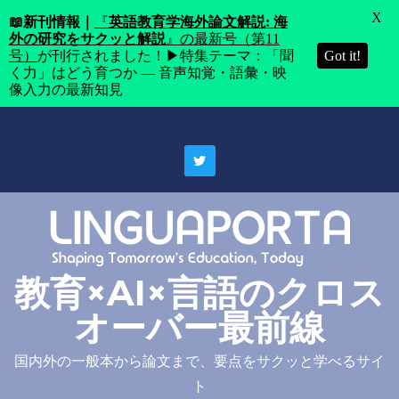
X
📖
新刊情報｜
『
英語教育学海外論文解説: 海
外の研究をサクッと解説
』の最新号（第11
号）
が刊行されました！▶特集テーマ：「聞
Got it!
く力」はどう育つか ― 音声知覚・語彙・映
像入力の最新知見
Skip
to
content
教育×AI×言語のクロス
オーバー最前線
国内外の一般本から論文まで、要点をサクッと学べるサイ
ト