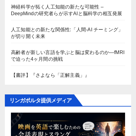
神経科学が拓く人工知能の新たな可能性 –
DeepMindの研究者らが示すAIと脳科学の相互発展
人工知能との新たな関係性:「人間-AI チーミング」
が切り開く未来
高齢者が新しい言語を学ぶと脳は変わるのか―fMRI
で迫った4ヶ月間の挑戦
【書評】『さよなら「正解主義」』
リンガポルタ提供メディア