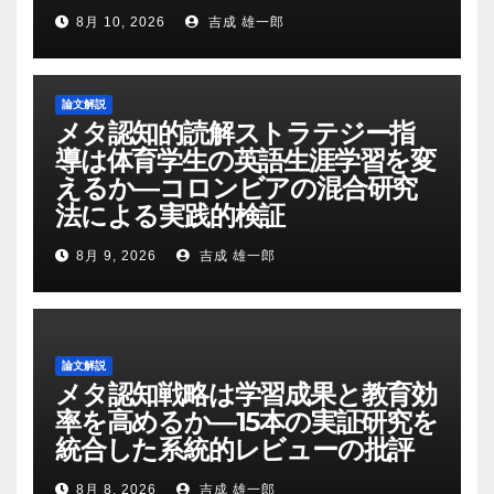
8月 10, 2026
吉成 雄一郎
論文解説
メタ認知的読解ストラテジー指
導は体育学生の英語生涯学習を変
えるか―コロンビアの混合研究
法による実践的検証
8月 9, 2026
吉成 雄一郎
論文解説
メタ認知戦略は学習成果と教育効
率を高めるか―15本の実証研究を
統合した系統的レビューの批評
8月 8, 2026
吉成 雄一郎