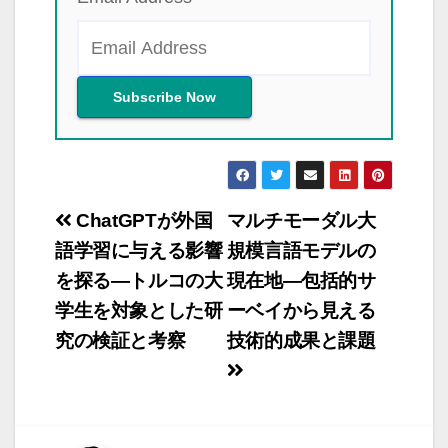
投
ChatGPTが外国
マルチモーダル大
稿
語学習に与える影響
規模言語モデルの
を探る―トルコの大
現在地―包括的サ
ナ
学生を対象とした研
ーベイから見える
ビ
究の検証と考察
技術的成果と課題
ゲ
ー
シ