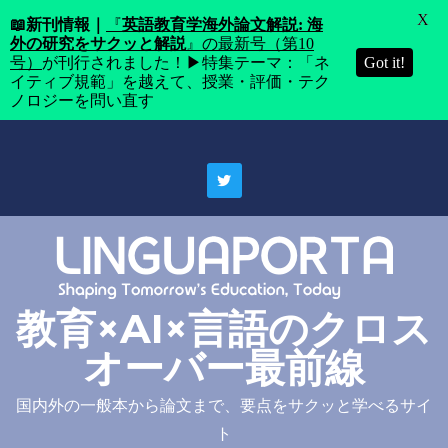
X
📖
新刊情報｜
『
英語教育学海外論文解説: 海
外の研究をサクッと解説
』の最新号（第10
号）
が刊行されました！▶特集テーマ：「ネ
Got it!
イティブ規範」を越えて、授業・評価・テク
ノロジーを問い直す
Skip
to
content
教育×AI×言語のクロス
オーバー最前線
国内外の一般本から論文まで、要点をサクッと学べるサイ
ト