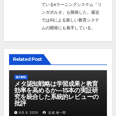
ているeラーニングシステム「リ
ンガポルタ」も開発した。最近
ではAIによる新しい教育システ
ムの開発にも着手している。
Related Post
論文解説
メタ認知戦略は学習成果と教育
効率を高めるか―15本の実証研
究を統合した系統的レビューの
批評
8月 8, 2026
吉成 雄一郎