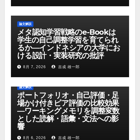
論文解説
メタ認知学習戦略のe-Bookは
学生の自己調整学習を育てられ
るか―インドネシアの大学にお
ける設計・実装研究の批評
8月 7, 2026
吉成 雄一郎
論文解説
ポートフォリオ・自己評価・足
場かけ付きピア評価の比較効果
―ワーキングメモリを調整変数
とした読解・語彙・文法への影
響
8月 6, 2026
吉成 雄一郎