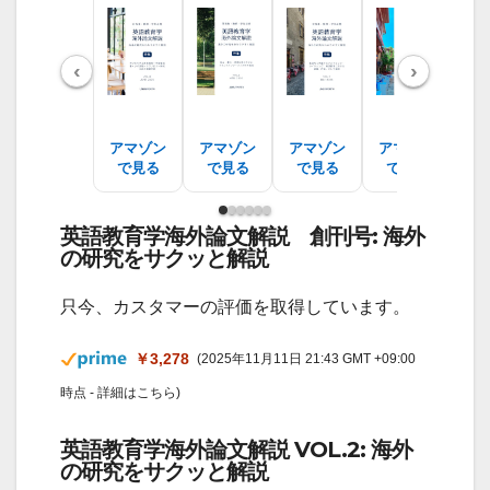
‹
›
アマゾン
アマゾン
アマゾン
アマゾン
ア
で見る
で見る
で見る
で見る
で
英語教育学海外論文解説 創刊号: 海外
の研究をサクッと解説
只今、カスタマーの評価を取得しています。
￥3,278
(2025年11月11日 21:43 GMT +09:00
時点 -
詳細はこちら
)
英語教育学海外論文解説 VOL.2: 海外
の研究をサクッと解説