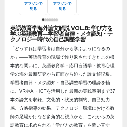
アマゾンで
アマゾンで
アマゾンで
アマゾン
見る
見る
見る
見る
英語教育学海外論文解説 VOL.8: 学び方を
学ぶ英語教育―学習者自律・メタ認知・テ
クノロジー時代の自己調整学習
「どうすれば学習者は自分から学ぶようになるの
か」――英語教育の現場で繰り返されてきたこの根
本的な問いに、英語教育学・応用言語学・教育心理
学の海外最新研究から正面から迫った論文解説集。
学習者自律・メタ認知・自己調整学習の理論を軸
に、VRやAI・ICTを活用した最新の実践事例まで37
本の論文を収録。文化的・状況的制約、自己効力
感、方略指導の効果、テクノロジー環境における教
師の足場かけなど多角的な視点から、これからの英
語教育に求められる「学び方の教育」を問い直す一