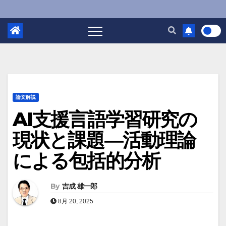
論文解説
AI支援言語学習研究の
現状と課題―活動理論
による包括的分析
By
吉成 雄一郎
8月 20, 2025